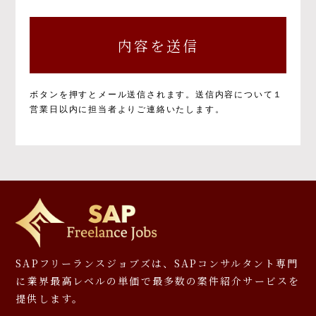
個人情報の取得と目的について
個人情報の取得と利用の目的および活用範囲は
以下のとおりです。
①当社による当社サービス提供
②お問い合わせに対する当社からの回答
③ご本人の承諾に基づく、当社サービス利用
ボタンを押すとメール送信されます。
送信内容について１
企業への個人情報提供
営業日以内に担当者よりご連絡いたします。
④当社が提供するサービスのご案内や資料の
送付
⑤マーケティングのご協力依頼やマーケティン
グ結果の報告、キャンペーンの告知、モニタ
ー等への応募、プレゼント発送等
⑥その他、上記業務に関連又は付随する業務
※お預かりした書類については、一部お返しで
きないことがありますのでご了承ください。
個人情報を提供しなかった場合に生じる結
SAPフリーランスジョブズは、SAPコンサルタント専門
果について
に
業界最高レベルの単価で最多数の案件紹介サービスを
提供します。
必要となる項目を入力いただかない場合は、本