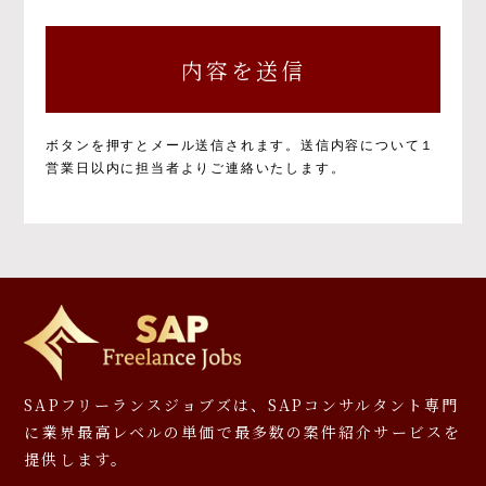
個人情報の取得と目的について
個人情報の取得と利用の目的および活用範囲は
以下のとおりです。
①当社による当社サービス提供
②お問い合わせに対する当社からの回答
③ご本人の承諾に基づく、当社サービス利用
ボタンを押すとメール送信されます。
送信内容について１
企業への個人情報提供
営業日以内に担当者よりご連絡いたします。
④当社が提供するサービスのご案内や資料の
送付
⑤マーケティングのご協力依頼やマーケティン
グ結果の報告、キャンペーンの告知、モニタ
ー等への応募、プレゼント発送等
⑥その他、上記業務に関連又は付随する業務
※お預かりした書類については、一部お返しで
きないことがありますのでご了承ください。
個人情報を提供しなかった場合に生じる結
SAPフリーランスジョブズは、SAPコンサルタント専門
果について
に
業界最高レベルの単価で最多数の案件紹介サービスを
提供します。
必要となる項目を入力いただかない場合は、本