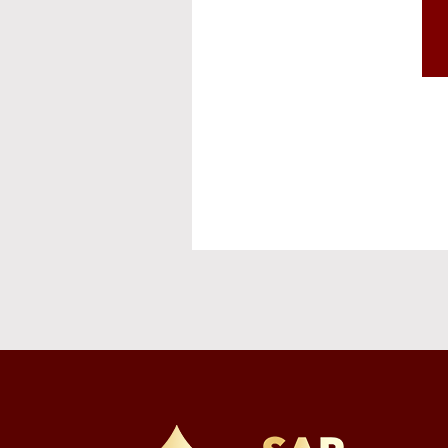
ト発送等
⑥その他、上記業
※お預かりした書類
個人情報を提供しな
必要となる項目を入
個人情報の第三者提
①取得した個人情
供する内容を特定し
②当社は、本サー
を必要な範囲で電磁
③以下の場合は、ご
法令に基づく場合
・人の生命、身体
・公衆衛生の向上
難である場合
・国の機関若しく