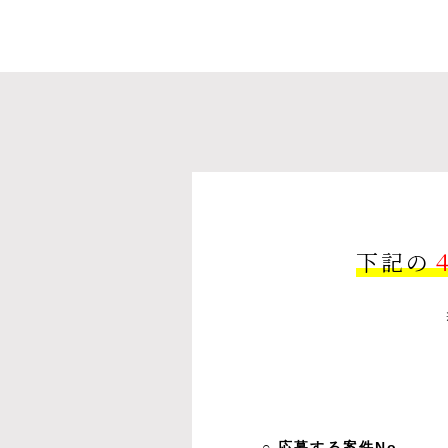
下記の
○ 応募する案件No