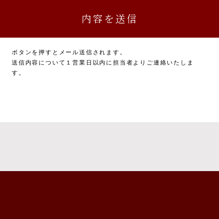
務に関連又は付随する業務
については、一部お返しできないことがありますのでご了承ください。
かった場合に生じる結果について
ボタンを押すとメール送信されます。
力いただかない場合は、本サービスを受けられないことがあります。
送信内容について１営業日以内に担当者よりご連絡いたしま
す。
供について
報について、ご本人の同意を得ずに第三者に提供することは、原則いたし
た上で、ご本人の同意を得た場合に限り、提供いたします。
ビス利用に係る債権・債務の特定、支払及び回収のため、ユーザーの氏名
的通信手段等により、金融機関に提供いたします。
本人の同意なく個人情報を提供することがあります。
又は財産の保護のために必要がある場合であって、ご本人の同意を得るこ
又は児童の健全な育成の推進のために特に必要がある場合であって、ご本
は地方公共団体又はその委託を受けた者が法令の定める事務を遂行するこ