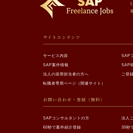
場合であって、ご
・裁判所、検察庁
報についての開示
・ご本人から明示
・合併その他の事
個人情報の委託につ
サイトコンテンツ
当社は利用目的の達
情報の取り扱いを委
サービス内容
SA
機微情報の収集制限
SAP案件情報
SAP
法人の採用担当者の方へ
ご登
当社は、原則として
人自ら、当社に対し
転職者専用ページ（関連サイト）
めに必要な範囲内に
①思想、信条又は
お問い合わせ・登録（無料）
②人種、民族、門
原因となる事項
③勤労者の団結権
SAPコンサルタントの方
法人
④集団示威行為へ
60秒で案件紹介登録
30秒
⑤保健医療又は性