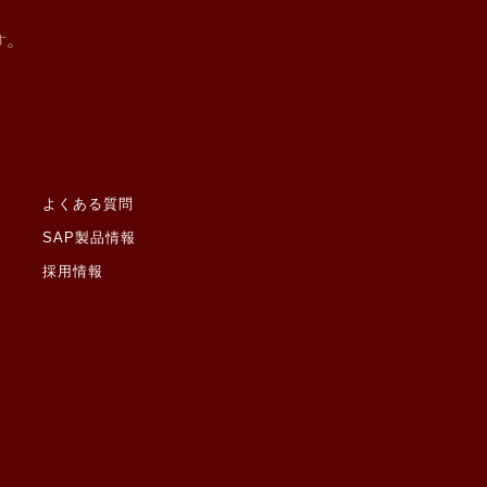
ると当社が判断した場合
有する機関から、個人情
す。
があります。なお、個人
切に監督いたします。
よくある質問
SAP製品情報
採用情報
しません。ただし、ご本
適切な案件情報提供のた
たものとみなします。
罪歴その他社会的差別の