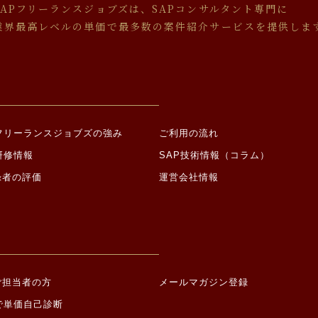
本人の同意を得ることにより、その事務の遂行に支障を及ぼすおそれがあ
SAPフリーランスジョブズは、SAPコンサルタント専門に
、警察、弁護士会、消費者センター、監督官庁又はこれらに準じた権限を
業界最高レベルの単価で最多数の案件紹介サービスを提供しま
を求められた場合
的に第三者への提供を求められた場合
由による事業の承継に伴って個人情報が提供される場合
いて
成に必要な範囲内で、個人情報の取り扱いの全部又は一部を委託する場合
託する場合は適切な委託先を選定し、個人情報が安全に管理されるよう適
Pフリーランスジョブズの強み
ご利用の流れ
について
研修情報
SAP技術情報（コラム）
録者の評価
運営会社情報
、以下各号に定める機微な情報（以下「機微情報」といいます。）を収集
て機微情報を提供した場合は、当社が当該機微情報を取得すること、及び
おいて当該機微情報を第三者に提供することにつき、ご本人の同意があっ
宗教に関する事項
地、本籍地（所在都道府県に関する情報を除く。）、身体・精神障害、犯
、団体交渉その他団体行動の行為に関する事項
ご担当者の方
メールマガジン登録
の参加、請願権の行使、その他の政治的権利の行使に関する事項
で単価自己診断
生活に関する事項