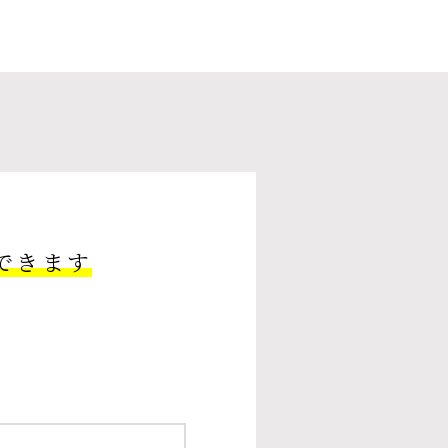
できます
。