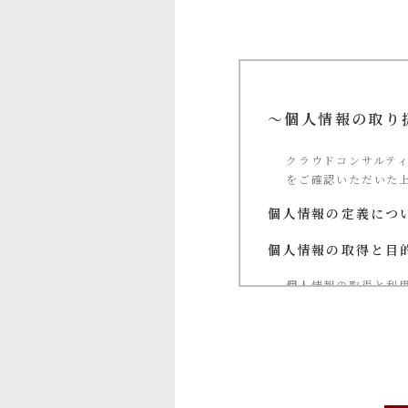
～個人情報の取り
クラウドコンサルテ
をご確認いただいた
個人情報の定義につ
個人情報の取得と目
個人情報の取得と利
①当社による当社
②お問い合わせに
③ご本人の承諾に
④当社が提供する
⑤マーケティングの