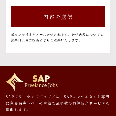
個人情報の取得と目的について
個人情報の取得と利用の目的および活用範囲は
以下のとおりです。
①当社による当社サービス提供
②お問い合わせに対する当社からの回答
③ご本人の承諾に基づく、当社サービス利用
ボタンを押すとメール送信されます。
送信内容について１
企業への個人情報提供
営業日以内に担当者よりご連絡いたします。
④当社が提供するサービスのご案内や資料の
送付
⑤マーケティングのご協力依頼やマーケティン
グ結果の報告、キャンペーンの告知、モニタ
ー等への応募、プレゼント発送等
⑥その他、上記業務に関連又は付随する業務
※お預かりした書類については、一部お返しで
きないことがありますのでご了承ください。
個人情報を提供しなかった場合に生じる結
SAPフリーランスジョブズは、SAPコンサルタント専門
果について
に
業界最高レベルの単価で最多数の案件紹介サービスを
提供します。
必要となる項目を入力いただかない場合は、本