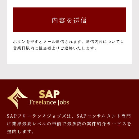
個人情報の取得と目的について
個人情報の取得と利用の目的および活用範囲は
以下のとおりです。
①当社による当社サービス提供
②お問い合わせに対する当社からの回答
③ご本人の承諾に基づく、当社サービス利用
ボタンを押すとメール送信されます。
送信内容について１
企業への個人情報提供
営業日以内に担当者よりご連絡いたします。
④当社が提供するサービスのご案内や資料の
送付
⑤マーケティングのご協力依頼やマーケティン
グ結果の報告、キャンペーンの告知、モニタ
ー等への応募、プレゼント発送等
⑥その他、上記業務に関連又は付随する業務
※お預かりした書類については、一部お返しで
きないことがありますのでご了承ください。
個人情報を提供しなかった場合に生じる結
SAPフリーランスジョブズは、SAPコンサルタント専門
果について
に
業界最高レベルの単価で最多数の案件紹介サービスを
提供します。
必要となる項目を入力いただかない場合は、本