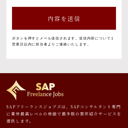
個人情報の取得と目的について
個人情報の取得と利用の目的および活用範囲は
以下のとおりです。
①当社による当社サービス提供
②お問い合わせに対する当社からの回答
③ご本人の承諾に基づく、当社サービス利用
ボタンを押すとメール送信されます。
送信内容について１
企業への個人情報提供
営業日以内に担当者よりご連絡いたします。
④当社が提供するサービスのご案内や資料の
送付
⑤マーケティングのご協力依頼やマーケティン
グ結果の報告、キャンペーンの告知、モニタ
ー等への応募、プレゼント発送等
⑥その他、上記業務に関連又は付随する業務
※お預かりした書類については、一部お返しで
きないことがありますのでご了承ください。
個人情報を提供しなかった場合に生じる結
SAPフリーランスジョブズは、SAPコンサルタント専門
果について
に
業界最高レベルの単価で最多数の案件紹介サービスを
提供します。
必要となる項目を入力いただかない場合は、本