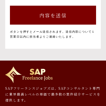
個人情報の取得と目的について
個人情報の取得と利用の目的および活用範囲は
以下のとおりです。
①当社による当社サービス提供
②お問い合わせに対する当社からの回答
③ご本人の承諾に基づく、当社サービス利用
ボタンを押すとメール送信されます。
送信内容について１
企業への個人情報提供
営業日以内に担当者よりご連絡いたします。
④当社が提供するサービスのご案内や資料の
送付
⑤マーケティングのご協力依頼やマーケティン
グ結果の報告、キャンペーンの告知、モニタ
ー等への応募、プレゼント発送等
⑥その他、上記業務に関連又は付随する業務
※お預かりした書類については、一部お返しで
きないことがありますのでご了承ください。
個人情報を提供しなかった場合に生じる結
SAPフリーランスジョブズは、SAPコンサルタント専門
果について
に
業界最高レベルの単価で最多数の案件紹介サービスを
提供します。
必要となる項目を入力いただかない場合は、本