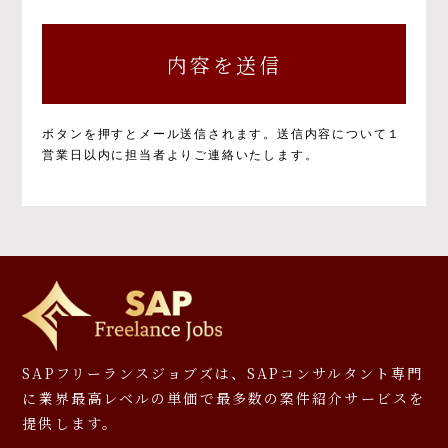
個人情報の取得と目的について
個人情報の取得と利用の目的および活用範囲は
以下のとおりです。
①当社による当社サービス提供
②お問い合わせに対する当社からの回答
③ご本人の承諾に基づく、当社サービス利用
ボタンを押すとメール送信されます。
送信内容について１
企業への個人情報提供
営業日以内に担当者よりご連絡いたします。
④当社が提供するサービスのご案内や資料の
送付
⑤マーケティングのご協力依頼やマーケティン
グ結果の報告、キャンペーンの告知、モニタ
ー等への応募、プレゼント発送等
⑥その他、上記業務に関連又は付随する業務
※お預かりした書類については、一部お返しで
きないことがありますのでご了承ください。
個人情報を提供しなかった場合に生じる結
SAPフリーランスジョブズは、SAPコンサルタント専門
果について
に
業界最高レベルの単価で最多数の案件紹介サービスを
提供します。
必要となる項目を入力いただかない場合は、本