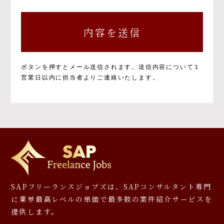
個人情報の取得と目的について
個人情報の取得と利用の目的および活用範囲は
以下のとおりです。
①当社による当社サービス提供
②お問い合わせに対する当社からの回答
③ご本人の承諾に基づく、当社サービス利用
ボタンを押すとメール送信されます。
送信内容について１
企業への個人情報提供
営業日以内に担当者よりご連絡いたします。
④当社が提供するサービスのご案内や資料の
送付
⑤マーケティングのご協力依頼やマーケティン
グ結果の報告、キャンペーンの告知、モニタ
ー等への応募、プレゼント発送等
⑥その他、上記業務に関連又は付随する業務
※お預かりした書類については、一部お返しで
きないことがありますのでご了承ください。
個人情報を提供しなかった場合に生じる結
SAPフリーランスジョブズは、SAPコンサルタント専門
果について
に
業界最高レベルの単価で最多数の案件紹介サービスを
提供します。
必要となる項目を入力いただかない場合は、本