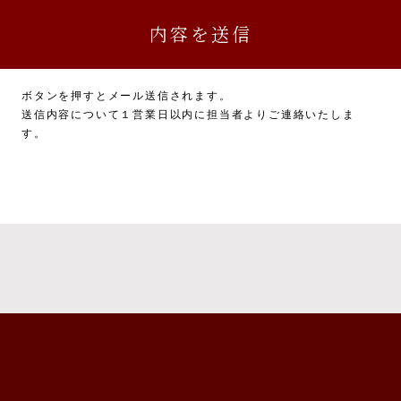
務に関連又は付随する業務
については、一部お返しできないことがありますのでご了承ください。
かった場合に生じる結果について
ボタンを押すとメール送信されます。
力いただかない場合は、本サービスを受けられないことがあります。
送信内容について１営業日以内に担当者よりご連絡いたしま
す。
供について
報について、ご本人の同意を得ずに第三者に提供することは、原則いたし
た上で、ご本人の同意を得た場合に限り、提供いたします。
ビス利用に係る債権・債務の特定、支払及び回収のため、ユーザーの氏名
的通信手段等により、金融機関に提供いたします。
本人の同意なく個人情報を提供することがあります。
又は財産の保護のために必要がある場合であって、ご本人の同意を得るこ
又は児童の健全な育成の推進のために特に必要がある場合であって、ご本
は地方公共団体又はその委託を受けた者が法令の定める事務を遂行するこ