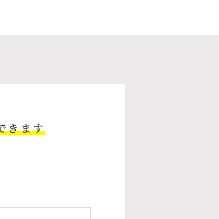
できます
。