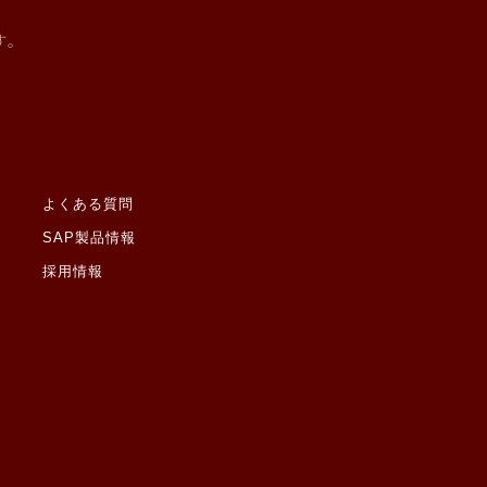
ると当社が判断した場合
有する機関から、個人情
す。
があります。なお、個人
切に監督いたします。
よくある質問
SAP製品情報
採用情報
しません。ただし、ご本
適切な案件情報提供のた
たものとみなします。
罪歴その他社会的差別の