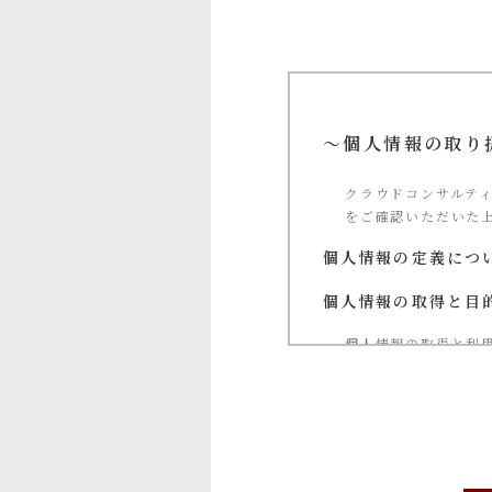
～個人情報の取り
クラウドコンサルテ
をご確認いただいた
個人情報の定義につ
個人情報の取得と目
個人情報の取得と利
①当社による当社
②お問い合わせに
③ご本人の承諾に
④当社が提供する
⑤マーケティングの