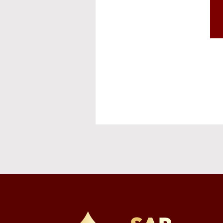
ト発送等
⑥その他、上記業
※お預かりした書類
個人情報を提供しな
必要となる項目を入
個人情報の第三者提
①取得した個人情
供する内容を特定し
②当社は、本サー
を必要な範囲で電磁
③以下の場合は、ご
法令に基づく場合
・人の生命、身体
・公衆衛生の向上
難である場合
・国の機関若しく