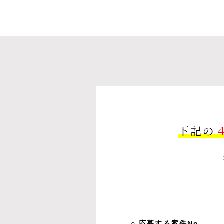
下記の
○ 応募する案件No