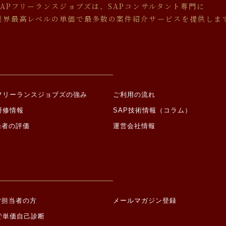
本人の同意を得ることにより、その事務の遂行に支障を及ぼすおそれがあ
SAPフリーランスジョブズは、SAPコンサルタント専門に
、警察、弁護士会、消費者センター、監督官庁又はこれらに準じた権限を
業界最高レベルの単価で最多数の案件紹介サービスを提供しま
を求められた場合
的に第三者への提供を求められた場合
由による事業の承継に伴って個人情報が提供される場合
いて
成に必要な範囲内で、個人情報の取り扱いの全部又は一部を委託する場合
託する場合は適切な委託先を選定し、個人情報が安全に管理されるよう適
Pフリーランスジョブズの強み
ご利用の流れ
について
研修情報
SAP技術情報（コラム）
録者の評価
運営会社情報
、以下各号に定める機微な情報（以下「機微情報」といいます。）を収集
て機微情報を提供した場合は、当社が当該機微情報を取得すること、及び
おいて当該機微情報を第三者に提供することにつき、ご本人の同意があっ
宗教に関する事項
地、本籍地（所在都道府県に関する情報を除く。）、身体・精神障害、犯
、団体交渉その他団体行動の行為に関する事項
ご担当者の方
メールマガジン登録
の参加、請願権の行使、その他の政治的権利の行使に関する事項
で単価自己診断
生活に関する事項