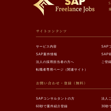
場合であって、ご
・裁判所、検察庁
報についての開示
・ご本人から明示
・合併その他の事
個人情報の委託につ
サイトコンテンツ
当社は利用目的の達
情報の取り扱いを委
サービス内容
SA
機微情報の収集制限
SAP案件情報
SAP
法人の採用担当者の方へ
ご登
当社は、原則として
人自ら、当社に対し
転職者専用ページ（関連サイト）
めに必要な範囲内に
①思想、信条又は
お問い合わせ・登録（無料）
②人種、民族、門
原因となる事項
③勤労者の団結権
SAPコンサルタントの方
法人
④集団示威行為へ
60秒で案件紹介登録
30秒
⑤保健医療又は性