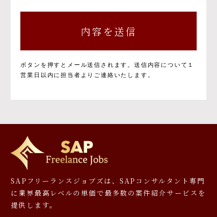
個人情報の取得と目的について
個人情報の取得と利用の目的および活用範囲は
以下のとおりです。
①当社による当社サービス提供
②お問い合わせに対する当社からの回答
③ご本人の承諾に基づく、当社サービス利用
ボタンを押すとメール送信されます。
送信内容について１
企業への個人情報提供
営業日以内に担当者よりご連絡いたします。
④当社が提供するサービスのご案内や資料の
送付
⑤マーケティングのご協力依頼やマーケティン
グ結果の報告、キャンペーンの告知、モニタ
ー等への応募、プレゼント発送等
⑥その他、上記業務に関連又は付随する業務
※お預かりした書類については、一部お返しで
きないことがありますのでご了承ください。
個人情報を提供しなかった場合に生じる結
SAPフリーランスジョブズは、SAPコンサルタント専門
果について
に
業界最高レベルの単価で最多数の案件紹介サービスを
提供します。
必要となる項目を入力いただかない場合は、本