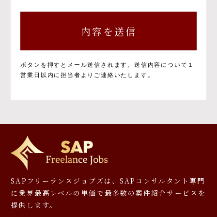
個人情報の取得と目的について
個人情報の取得と利用の目的および活用範囲は
以下のとおりです。
①当社による当社サービス提供
②お問い合わせに対する当社からの回答
③ご本人の承諾に基づく、当社サービス利用
ボタンを押すとメール送信されます。
送信内容について１
企業への個人情報提供
営業日以内に担当者よりご連絡いたします。
④当社が提供するサービスのご案内や資料の
送付
⑤マーケティングのご協力依頼やマーケティン
グ結果の報告、キャンペーンの告知、モニタ
ー等への応募、プレゼント発送等
⑥その他、上記業務に関連又は付随する業務
※お預かりした書類については、一部お返しで
きないことがありますのでご了承ください。
個人情報を提供しなかった場合に生じる結
SAPフリーランスジョブズは、SAPコンサルタント専門
果について
に
業界最高レベルの単価で最多数の案件紹介サービスを
提供します。
必要となる項目を入力いただかない場合は、本