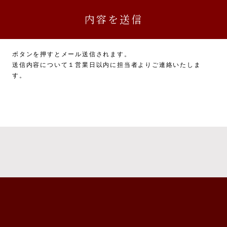
務に関連又は付随する業務
については、一部お返しできないことがありますのでご了承ください。
かった場合に生じる結果について
ボタンを押すとメール送信されます。
力いただかない場合は、本サービスを受けられないことがあります。
送信内容について１営業日以内に担当者よりご連絡いたしま
す。
供について
報について、ご本人の同意を得ずに第三者に提供することは、原則いたし
た上で、ご本人の同意を得た場合に限り、提供いたします。
ビス利用に係る債権・債務の特定、支払及び回収のため、ユーザーの氏名
的通信手段等により、金融機関に提供いたします。
本人の同意なく個人情報を提供することがあります。
又は財産の保護のために必要がある場合であって、ご本人の同意を得るこ
又は児童の健全な育成の推進のために特に必要がある場合であって、ご本
は地方公共団体又はその委託を受けた者が法令の定める事務を遂行するこ