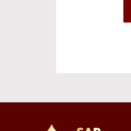
ト発送等
⑥その他、上記業
※お預かりした書類
個人情報を提供しな
必要となる項目を入
個人情報の第三者提
①取得した個人情
供する内容を特定し
②当社は、本サー
を必要な範囲で電磁
③以下の場合は、ご
法令に基づく場合
・人の生命、身体
・公衆衛生の向上
難である場合
・国の機関若しく