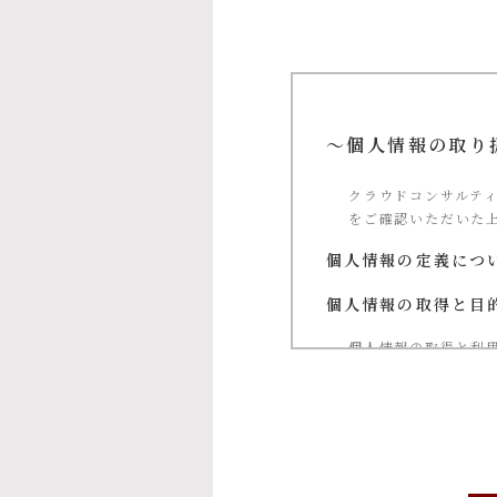
～個人情報の取り
クラウドコンサルテ
をご確認いただいた
個人情報の定義につ
個人情報の取得と目
個人情報の取得と利
①当社による当社
②お問い合わせに
③ご本人の承諾に
④当社が提供する
⑤マーケティングの