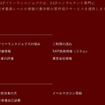
本人の同意を得ることにより、その事務の遂行に支障を及ぼすおそれがあ
SAPフリーランスジョブズは、SAPコンサルタント専門に
、警察、弁護士会、消費者センター、監督官庁又はこれらに準じた権限を
業界最高レベルの単価で最多数の案件紹介サービスを提供しま
を求められた場合
的に第三者への提供を求められた場合
由による事業の承継に伴って個人情報が提供される場合
いて
成に必要な範囲内で、個人情報の取り扱いの全部又は一部を委託する場合
託する場合は適切な委託先を選定し、個人情報が安全に管理されるよう適
Pフリーランスジョブズの強み
ご利用の流れ
について
研修情報
SAP技術情報（コラム）
録者の評価
運営会社情報
、以下各号に定める機微な情報（以下「機微情報」といいます。）を収集
て機微情報を提供した場合は、当社が当該機微情報を取得すること、及び
おいて当該機微情報を第三者に提供することにつき、ご本人の同意があっ
宗教に関する事項
地、本籍地（所在都道府県に関する情報を除く。）、身体・精神障害、犯
、団体交渉その他団体行動の行為に関する事項
ご担当者の方
メールマガジン登録
の参加、請願権の行使、その他の政治的権利の行使に関する事項
で単価自己診断
生活に関する事項