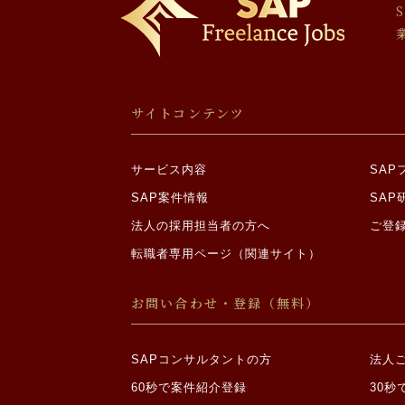
場合であって、ご
・裁判所、検察庁
報についての開示
・ご本人から明示
・合併その他の事
個人情報の委託につ
サイトコンテンツ
当社は利用目的の達
情報の取り扱いを委
サービス内容
SA
機微情報の収集制限
SAP案件情報
SAP
法人の採用担当者の方へ
ご登
当社は、原則として
人自ら、当社に対し
転職者専用ページ（関連サイト）
めに必要な範囲内に
①思想、信条又は
お問い合わせ・登録（無料）
②人種、民族、門
原因となる事項
③勤労者の団結権
SAPコンサルタントの方
法人
④集団示威行為へ
60秒で案件紹介登録
30秒
⑤保健医療又は性