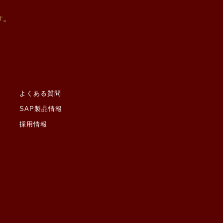
ると当社が判断した場合
有する機関から、個人情
す。
があります。なお、個人
切に監督いたします。
よくある質問
SAP製品情報
採用情報
しません。ただし、ご本
適切な案件情報提供のた
たものとみなします。
罪歴その他社会的差別の