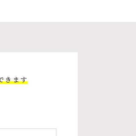
できます
。