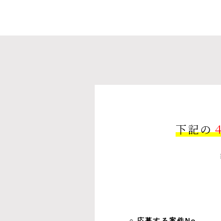
下記の
○ 応募する案件No