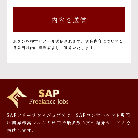
個人情報の取得と目的について
個人情報の取得と利用の目的および活用範囲は
以下のとおりです。
①当社による当社サービス提供
②お問い合わせに対する当社からの回答
③ご本人の承諾に基づく、当社サービス利用
ボタンを押すとメール送信されます。
送信内容について１
企業への個人情報提供
営業日以内に担当者よりご連絡いたします。
④当社が提供するサービスのご案内や資料の
送付
⑤マーケティングのご協力依頼やマーケティン
グ結果の報告、キャンペーンの告知、モニタ
ー等への応募、プレゼント発送等
⑥その他、上記業務に関連又は付随する業務
※お預かりした書類については、一部お返しで
きないことがありますのでご了承ください。
個人情報を提供しなかった場合に生じる結
SAPフリーランスジョブズは、SAPコンサルタント専門
果について
に
業界最高レベルの単価で最多数の案件紹介サービスを
提供します。
必要となる項目を入力いただかない場合は、本