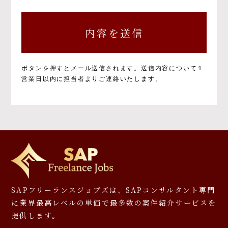
個人情報の取得と目的について
個人情報の取得と利用の目的および活用範囲は
以下のとおりです。
①当社による当社サービス提供
②お問い合わせに対する当社からの回答
③ご本人の承諾に基づく、当社サービス利用
ボタンを押すとメール送信されます。
送信内容について１
企業への個人情報提供
営業日以内に担当者よりご連絡いたします。
④当社が提供するサービスのご案内や資料の
送付
⑤マーケティングのご協力依頼やマーケティン
グ結果の報告、キャンペーンの告知、モニタ
ー等への応募、プレゼント発送等
⑥その他、上記業務に関連又は付随する業務
※お預かりした書類については、一部お返しで
きないことがありますのでご了承ください。
個人情報を提供しなかった場合に生じる結
SAPフリーランスジョブズは、SAPコンサルタント専門
果について
に
業界最高レベルの単価で最多数の案件紹介サービスを
提供します。
必要となる項目を入力いただかない場合は、本