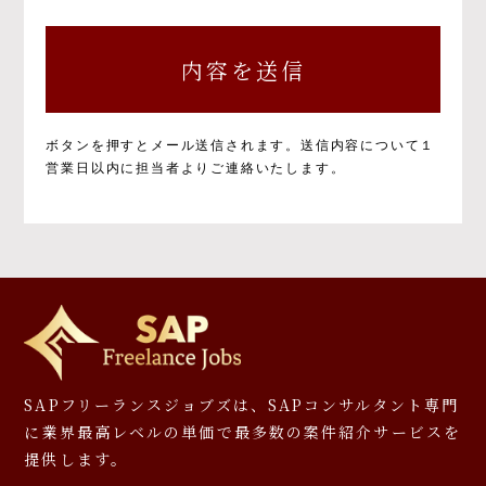
個人情報の取得と目的について
個人情報の取得と利用の目的および活用範囲は
以下のとおりです。
①当社による当社サービス提供
②お問い合わせに対する当社からの回答
③ご本人の承諾に基づく、当社サービス利用
ボタンを押すとメール送信されます。
送信内容について１
企業への個人情報提供
営業日以内に担当者よりご連絡いたします。
④当社が提供するサービスのご案内や資料の
送付
⑤マーケティングのご協力依頼やマーケティン
グ結果の報告、キャンペーンの告知、モニタ
ー等への応募、プレゼント発送等
⑥その他、上記業務に関連又は付随する業務
※お預かりした書類については、一部お返しで
きないことがありますのでご了承ください。
個人情報を提供しなかった場合に生じる結
SAPフリーランスジョブズは、SAPコンサルタント専門
果について
に
業界最高レベルの単価で最多数の案件紹介サービスを
提供します。
必要となる項目を入力いただかない場合は、本