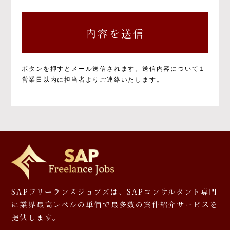
個人情報の取得と目的について
個人情報の取得と利用の目的および活用範囲は
以下のとおりです。
①当社による当社サービス提供
②お問い合わせに対する当社からの回答
③ご本人の承諾に基づく、当社サービス利用
ボタンを押すとメール送信されます。
送信内容について１
企業への個人情報提供
営業日以内に担当者よりご連絡いたします。
④当社が提供するサービスのご案内や資料の
送付
⑤マーケティングのご協力依頼やマーケティン
グ結果の報告、キャンペーンの告知、モニタ
ー等への応募、プレゼント発送等
⑥その他、上記業務に関連又は付随する業務
※お預かりした書類については、一部お返しで
きないことがありますのでご了承ください。
個人情報を提供しなかった場合に生じる結
SAPフリーランスジョブズは、SAPコンサルタント専門
果について
に
業界最高レベルの単価で最多数の案件紹介サービスを
提供します。
必要となる項目を入力いただかない場合は、本