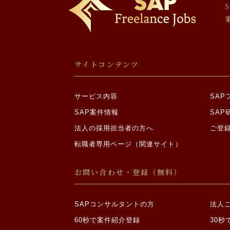
場合であって、ご
・裁判所、検察庁
報についての開示
・ご本人から明示
・合併その他の事
個人情報の委託につ
サイトコンテンツ
当社は利用目的の達
情報の取り扱いを委
サービス内容
SA
機微情報の収集制限
SAP案件情報
SAP
法人の採用担当者の方へ
ご登
当社は、原則として
人自ら、当社に対し
転職者専用ページ（関連サイト）
めに必要な範囲内に
①思想、信条又は
お問い合わせ・登録（無料）
②人種、民族、門
原因となる事項
③勤労者の団結権
SAPコンサルタントの方
法人
④集団示威行為へ
60秒で案件紹介登録
30秒
⑤保健医療又は性