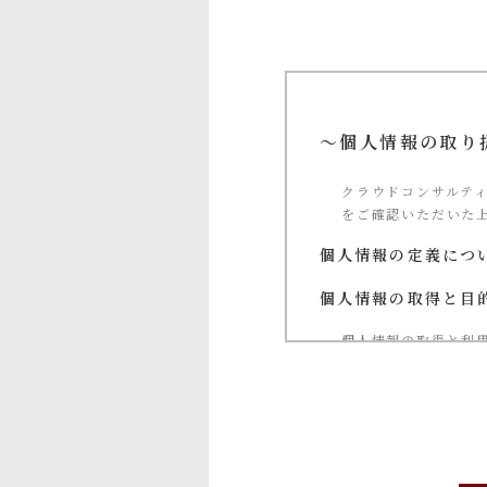
～個人情報の取り
クラウドコンサルテ
をご確認いただいた
個人情報の定義につ
個人情報の取得と目
個人情報の取得と利
①当社による当社
②お問い合わせに
③ご本人の承諾に
④当社が提供する
⑤マーケティングの