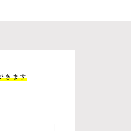
できます
。