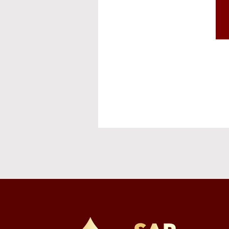
ト発送等
⑥その他、上記業
※お預かりした書類
個人情報を提供しな
必要となる項目を入
個人情報の第三者提
①取得した個人情
供する内容を特定し
②当社は、本サー
を必要な範囲で電磁
③以下の場合は、ご
法令に基づく場合
・人の生命、身体
・公衆衛生の向上
難である場合
・国の機関若しく