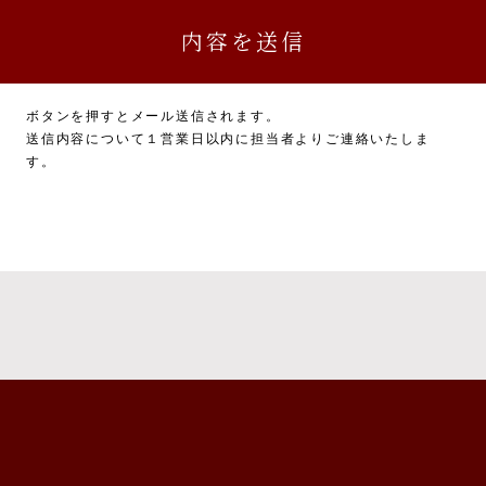
務に関連又は付随する業務
については、一部お返しできないことがありますのでご了承ください。
かった場合に生じる結果について
ボタンを押すとメール送信されます。
力いただかない場合は、本サービスを受けられないことがあります。
送信内容について１営業日以内に担当者よりご連絡いたしま
す。
供について
報について、ご本人の同意を得ずに第三者に提供することは、原則いたし
た上で、ご本人の同意を得た場合に限り、提供いたします。
ビス利用に係る債権・債務の特定、支払及び回収のため、ユーザーの氏名
的通信手段等により、金融機関に提供いたします。
本人の同意なく個人情報を提供することがあります。
又は財産の保護のために必要がある場合であって、ご本人の同意を得るこ
又は児童の健全な育成の推進のために特に必要がある場合であって、ご本
は地方公共団体又はその委託を受けた者が法令の定める事務を遂行するこ