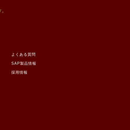
ると当社が判断した場合
有する機関から、個人情
す。
があります。なお、個人
切に監督いたします。
よくある質問
SAP製品情報
採用情報
しません。ただし、ご本
適切な案件情報提供のた
たものとみなします。
罪歴その他社会的差別の