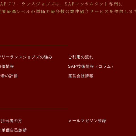
本人の同意を得ることにより、その事務の遂行に支障を及ぼすおそれがあ
SAPフリーランスジョブズは、SAPコンサルタント専門に
、警察、弁護士会、消費者センター、監督官庁又はこれらに準じた権限を
業界最高レベルの単価で最多数の案件紹介サービスを提供しま
を求められた場合
的に第三者への提供を求められた場合
由による事業の承継に伴って個人情報が提供される場合
いて
成に必要な範囲内で、個人情報の取り扱いの全部又は一部を委託する場合
託する場合は適切な委託先を選定し、個人情報が安全に管理されるよう適
Pフリーランスジョブズの強み
ご利用の流れ
について
研修情報
SAP技術情報（コラム）
録者の評価
運営会社情報
、以下各号に定める機微な情報（以下「機微情報」といいます。）を収集
て機微情報を提供した場合は、当社が当該機微情報を取得すること、及び
おいて当該機微情報を第三者に提供することにつき、ご本人の同意があっ
宗教に関する事項
地、本籍地（所在都道府県に関する情報を除く。）、身体・精神障害、犯
、団体交渉その他団体行動の行為に関する事項
ご担当者の方
メールマガジン登録
の参加、請願権の行使、その他の政治的権利の行使に関する事項
で単価自己診断
生活に関する事項