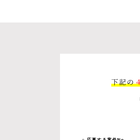
下記の
○ 応募する案件No