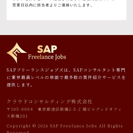
企業への個人情報提供
営業日以内に担当者よりご連絡いたします。
④当社が提供するサービスのご案内や資料の
送付
⑤マーケティングのご協力依頼やマーケティン
グ結果の報告、キャンペーンの告知、モニタ
ー等への応募、プレゼント発送等
⑥その他、上記業務に関連又は付随する業務
※お預かりした書類については、一部お返しで
きないことがありますのでご了承ください。
個人情報を提供しなかった場合に生じる結
SAPフリーランスジョブズは、SAPコンサルタント専門
果について
に
業界最高レベルの単価で最多数の案件紹介サービスを
提供します。
必要となる項目を入力いただかない場合は、本
サービスを受けられないことがあります。
クラウドコンサルティング株式会社
個人情報の第三者提供について
〒105-0004 東京都港区新橋2-5-2 堀ビルグッドオフィ
ス新橋201
①取得した個人情報について、ご本人の同意
を得ずに第三者に提供することは、原則いた
Copyright ©
2026 SAP Freelance Jobs All Rights
しません。提供先および提供する内容を特定
Reserved.