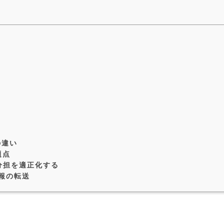
の違い
題点
分担を適正化する
情報の転送