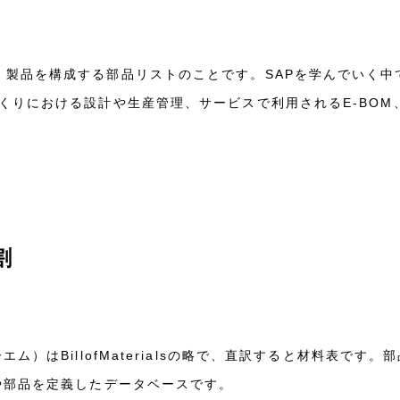
alsの略で、製品を構成する部品リストのことです。SAPを学んで
りにおける設計や生産管理、サービスで利用されるE-BOM、M
割
ム）はBillofMaterialsの略で、直訳すると材料表です
や部品を定義したデータベースです。