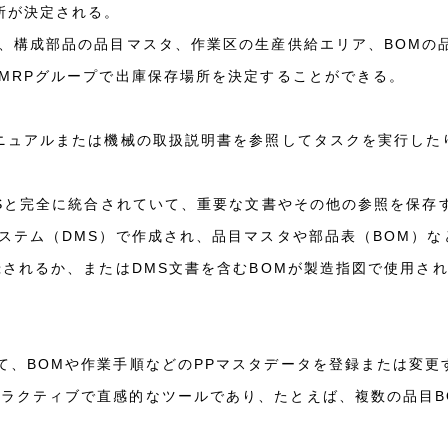
所が決定される。
、構成部品の品目マスタ、作業区の生産供給エリア、BOMの
MRPグループで出庫保存場所を決定することができる。
ニュアルまたは機械の取扱説明書を参照してタスクを実行した
MSと完全に統合されていて、重要な文書やその他の参照を保存
ステム（DMS）で作成され、品目マスタや部品表（BOM）
録されるか、またはDMS文書を含むBOMが製造指図で使用さ
chを使用して、BOMや作業手順などのPPマスタデータを登録または
chは、インタラクティブで直感的なツールであり、たとえば、複数の