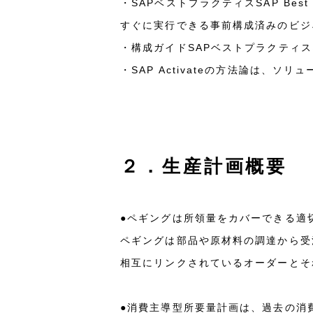
・SAPベストプラクティスSAP Bes
すぐに実行できる事前構成済みのビジ
・構成ガイドSAPベストプラクティスは
・SAP Activateの方法論は
２．生産計画概要
●ペギングは所領量をカバーできる適
ペギングは部品や原材料の調達から受
相互にリンクされているオーダーとそ
●消費主導型所要量計画は、過去の消