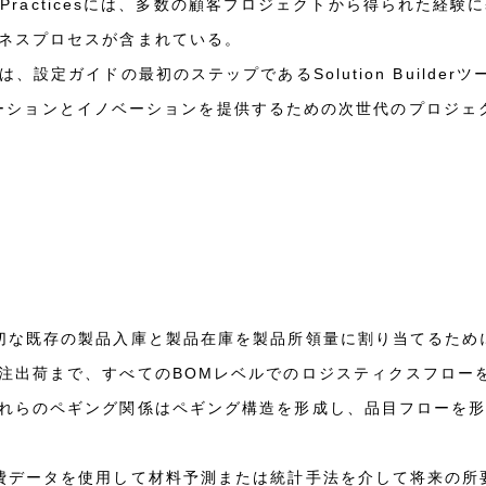
t Practicesには、多数の顧客プロジェクトから得られた経験に
ネスプロセスが含まれている。
、設定ガイドの最初のステップであるSolution Builde
、ソリューションとイノベーションを提供するための次世代のプロジ
切な既存の製品入庫と製品在庫を製品所領量に割り当てるため
注出荷まで、すべてのBOMレベルでのロジスティクスフロー
れらのペギング関係はペギング構造を形成し、品目フローを
費データを使用して材料予測または統計手法を介して将来の所