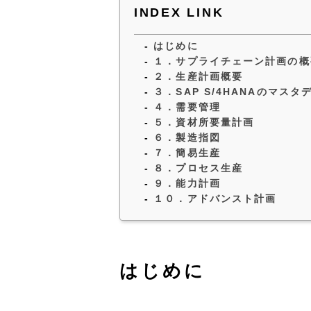
INDEX LINK
はじめに
１．サプライチェーン計画の概
２．生産計画概要
３．SAP S/4HANAのマスタ
４．需要管理
５．資材所要量計画
６．製造指図
７．簡易生産
８．プロセス生産
９．能力計画
１０．アドバンスト計画
はじめに