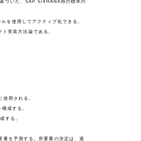
基づいた、SAP S/4HANA用の標準の
rツールを使用してアクティブ化できる。
ェクト実装方法論である。
に使用される。
を構成する。
形成する。
要量を予測する。所要量の決定は、過