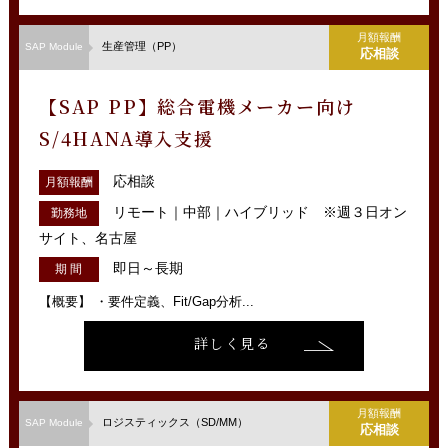
月額報酬
生産管理（PP）
SAP Module
応相談
【SAP PP】総合電機メーカー向け
S/4HANA導入支援
応相談
月額報酬
リモート｜中部｜ハイブリッド ※週３日オン
勤務地
サイト、名古屋
即日～長期
期 間
【概要】 ・要件定義、Fit/Gap分析...
詳しく見る
月額報酬
ロジスティックス（SD/MM）
SAP Module
応相談