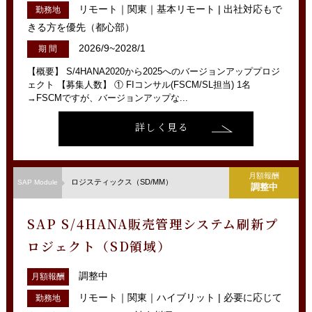
リモート｜関東｜基本リモート | 出社対応もで
勤務地
きる方を優先（都心部）
2026/9~2028/1
期 間
【概要】 S/4HANA2020から2025へのバージョンアッププロジ
ェクト 【募集人数】 ① FIコンサル(FSCM/SL担当) 1名
→FSCMですが、バージョンアップな...
詳しく見る
月額報酬
ロジスティックス（SD/MM）
SAP Module
調整中
SAP S/4HANA販売管理システム刷新プ
ロジェクト（SD領域）
調整中
月額報酬
リモート｜関東｜ハイブリット | 必要に応じて
勤務地