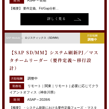
ASAP～長期
期 間
【概要】 要件定義、Fit/Gap分析...
詳しく見る
月額報酬
ロジスティックス（SD/MM）
SAP Module
調整中
【SAP SD/MM】システム刷新PJ／マス
タチームリーダー（要件定義～移行設
計）
調整中
月額報酬
リモート｜関東｜リモート | 必要に応じてクラ
勤務地
イアントオフィス（神奈川県）
ASAP～2028/6
期 間
【概要】 ・システム刷新における要件定義フェーズ ・マスタ