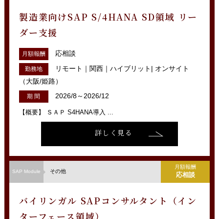
製造業向けSAP S/4HANA SD領域 リー
ダー支援
応相談
月額報酬
リモート｜関西｜ハイブリット| オンサイト
勤務地
（大阪/姫路）
2026/8～2026/12
期 間
【概要】 ＳＡＰ S4HANA導入 ...
詳しく見る
月額報酬
その他
SAP Module
応相談
バイリンガル SAPコンサルタント（イン
ターフェース領域）