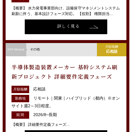
【概要】 水力発電事業部向け、設備保守マネジメントシステム
刷新に伴う、基本設計フェーズ対応。 【役割】 権限担当...
詳しく見る
月額報酬
その他
SAP Module
応相談
半導体製造装置メーカー 基幹システム刷
新プロジェクト 詳細要件定義フェーズ
応相談
月額報酬
リモート｜関東｜ハイブリッド（都内）※オン
勤務地
サイト週2～3日程度。
2026/8~長期
期 間
【概要】 詳細要件定義フェーズ...