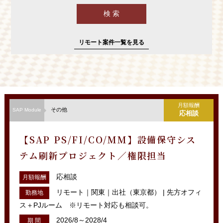
リモート案件一覧を見る
月額報酬
その他
SAP Module
応相談
【SAP PS/FI/CO/MM】設備保守シス
テム刷新プロジェクト／権限担当
応相談
月額報酬
リモート｜関東｜出社（東京都） | 先方オフィ
勤務地
ス＋PJルーム ※リモート対応も相談可。
2026/8～2028/4
期 間