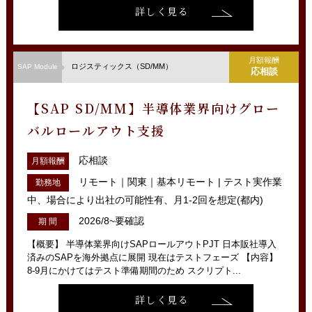
詳しく見る
月額報酬
ロジスティックス（SD/MM）
SAP Module
応相談
【SAP SD/MM】半導体業界向けグロー
バルロールアウト支援
応相談
月額報酬
リモート｜関東｜基本リモート | テスト実作業
勤務地
中、場合により出社の可能性有、月1-2回を想定(都内)
2026/8~要確認
期 間
【概要】 半導体業界向けSAPロールアウトPJT 日本販社導入
済みのSAPを海外拠点に展開 現在はテストフェーズ 【内容】
8-9月にかけてはテスト準備期間のため スクリプト...
詳しく見る