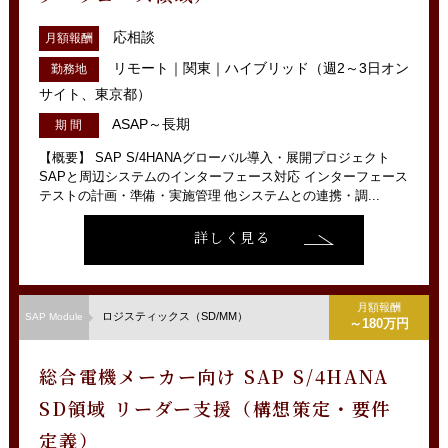
応相談
月額報酬
リモート｜関東｜ハイブリッド（週2～3日オン
勤務地
サイト、東京都）
ASAP～長期
期 間
【概要】 SAP S/4HANAグローバル導入・展開プロジェクト
SAPと周辺システムのインターフェース対応 インターフェース
テストの計画・準備・実施管理 他システムとの連携・調...
詳しく見る
月額報酬
ロジスティックス（SD/MM）
SAP Module
～180万円
総合電機メーカー向け SAP S/4HANA
SD領域 リーダー支援（構想策定・要件
定義）