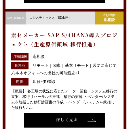
月額報酬
ロジスティックス（SD/MM）
SAP Module
応相談
素材メーカー SAP S/4HANA導入プロジ
ェクト（生産原価領域 移行推進）
応相談
月額報酬
リモート｜関東｜基本リモート | 必要に応じて
勤務地
六本木オフィスへの出社の可能性あり
即日~要確認
期 間
【概要】 各工場の状況に応じたデータ・業務・システム移行の
立案、移行リハーサルの推進、移行の実施 ・ベンダー/システ
ムを統括した移行計画書の作成 ・ベンダー/システムを統括し
た移行リハ...
詳しく見る