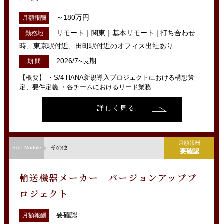
～180万円
月額報酬
リモート｜関東｜基本リモート | 打ち合わせ
勤務地
時、東京駅付近、田町駅付近のオフィス出社あり
2026/7~長期
期 間
【概要】 ・S/4 HANA新規導入プロジェクトにおける構想策
定、要件定義 ・各チームにおけるリード業務...
詳しく見る
月額報酬
その他
SAP Module
要確認
輸送機器メーカー バージョンアッププ
ロジェクト
要確認
月額報酬