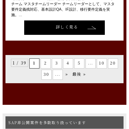
チーム マスタチームリーダー チームリーダーとして、マスタ
要件定義残対応、基本設計QA、IF設計、移行要件定義を実
施。...
詳しく見る
1
2
3
4
5
...
10
20
1 / 39
30
...
»
最後 »
SAP非公開案件を多数取り扱っています