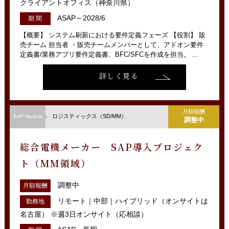
クライアントオフィス（神奈川県）
ASAP～2028/6
期 間
【概要】 システム刷新における要件定義フェーズ 【役割】 販
売チーム 担当者 ・販売チームメンバーとして、アドオン要件
定義書/業務アプリ要件定義書、BFC/SFCを作成を担当。 ...
詳しく見る
月額報酬
ロジスティックス（SD/MM）
SAP Module
調整中
総合電機メーカー SAP導入プロジェク
ト（MM領域）
調整中
月額報酬
リモート｜中部｜ハイブリッド（オンサイトは
勤務地
名古屋） ※週3日オンサイト（応相談）