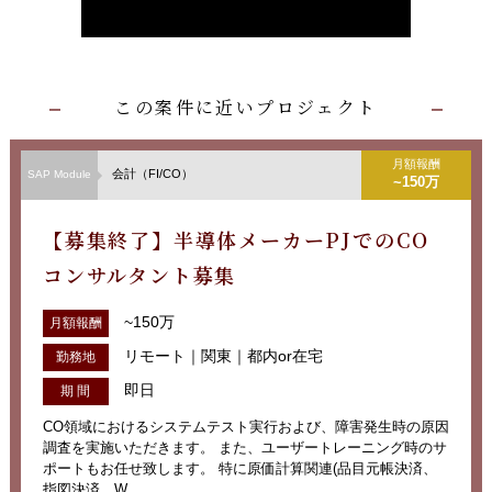
この案件に近いプロジェクト
月額報酬
会計（FI/CO）
SAP Module
~150万
【募集終了】半導体メーカーPJでのCO
コンサルタント募集
~150万
月額報酬
リモート｜関東｜都内or在宅
勤務地
即日
期 間
CO領域におけるシステムテスト実行および、障害発生時の原因
調査を実施いただきます。 また、ユーザートレーニング時のサ
ポートもお任せ致します。 特に原価計算関連(品目元帳決済、
指図決済、W...