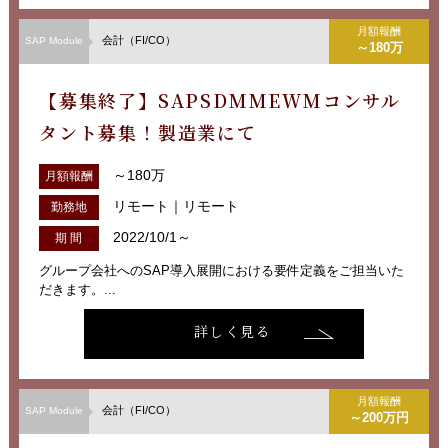
月額報酬
会計（FI/CO）
SAP Module
～180万
【募集終了】SAPSDMMEWMコンサル
タント募集！製造業にて
～180万
月額報酬
リモート｜リモート
勤務地
2022/10/1～
期 間
グループ会社へのSAP導入展開における要件定義をご担当いた
だきます。...
詳しく見る
月額報酬
会計（FI/CO）
SAP Module
～200万円