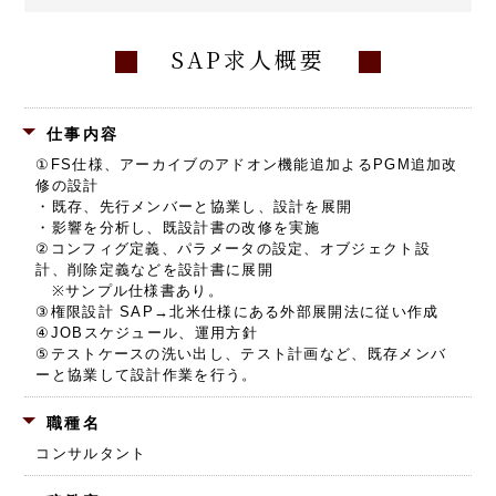
SAP求人概要
仕事内容
①FS仕様、アーカイブのアドオン機能追加よるPGM追加改
修の設計
・既存、先行メンバーと協業し、設計を展開
・影響を分析し、既設計書の改修を実施
②コンフィグ定義、パラメータの設定、オブジェクト設
計、削除定義などを設計書に展開
※サンプル仕様書あり。
③権限設計 SAP→北米仕様にある外部展開法に従い作成
④JOBスケジュール、運用方針
⑤テストケースの洗い出し、テスト計画など、既存メンバ
ーと協業して設計作業を行う。
職種名
コンサルタント