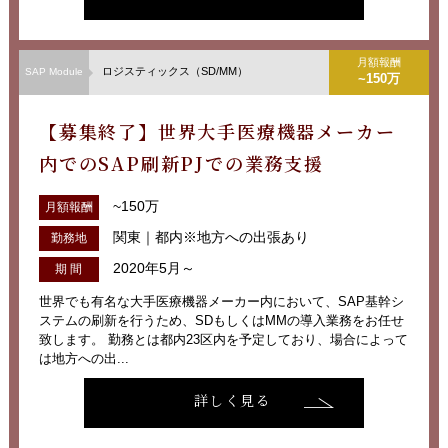
月額報酬
ロジスティックス（SD/MM）
SAP Module
~150万
【募集終了】世界大手医療機器メーカー
内でのSAP刷新PJでの業務支援
~150万
月額報酬
関東｜都内※地方への出張あり
勤務地
2020年5月～
期 間
世界でも有名な大手医療機器メーカー内において、SAP基幹シ
ステムの刷新を行うため、SDもしくはMMの導入業務をお任せ
致します。 勤務とは都内23区内を予定しており、場合によって
は地方への出...
詳しく見る