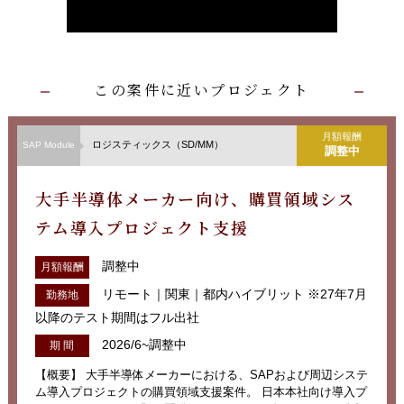
この案件に近いプロジェクト
月額報酬
ロジスティックス（SD/MM）
SAP Module
調整中
大手半導体メーカー向け、購買領域シス
テム導入プロジェクト支援
調整中
月額報酬
リモート｜関東｜都内ハイブリット ※27年7月
勤務地
以降のテスト期間はフル出社
2026/6~調整中
期 間
【概要】 大手半導体メーカーにおける、SAPおよび周辺システ
ム導入プロジェクトの購買領域支援案件。 日本本社向け導入プ