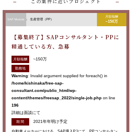
この案件に近いプロジェクト
月額報酬
生産管理（PP）
SAP Module
~150万
【募集終了】SAPコンサルタント・PPに
精通している方、急募
~150万
月額報酬
勤務地
Warning
: Invalid argument supplied for foreach() in
/home/kishinaka/free-sap-
consultant.com/public_html/wp-
content/themes/freesap_2022/single-job.php
on line
196
詳細は面談にて
2021年年明け予定
期 間
自動車メーカーにおける、SAP導入PJにて、PPコンサルタン