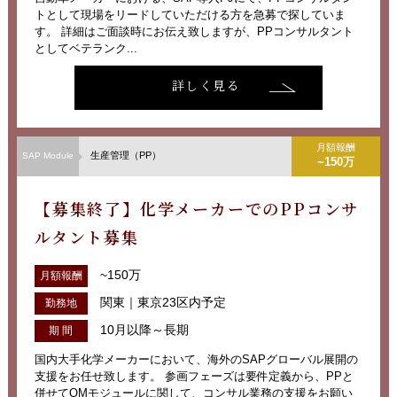
トとして現場をリードしていただける方を急募で探していま
す。 詳細はご面談時にお伝え致しますが、PPコンサルタント
としてベテランク...
詳しく見る
月額報酬
生産管理（PP）
SAP Module
~150万
【募集終了】化学メーカーでのPPコンサ
ルタント募集
~150万
月額報酬
関東｜東京23区内予定
勤務地
10月以降～長期
期 間
国内大手化学メーカーにおいて、海外のSAPグローバル展開の
支援をお任せ致します。 参画フェーズは要件定義から、PPと
併せてQMモジュールに関して、コンサル業務の支援をお願い