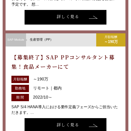
予定です。 想...
詳しく見る
月額報酬
生産管理（PP）
SAP Module
～190万
【募集終了】SAP PPコンサルタント募
集！食品メーカーにて
～190万
月額報酬
リモート｜都内
勤務地
2022/10～
期 間
SAP S/4 HANA導入における要件定義フェーズからご担当いた
だきます。...
詳しく見る