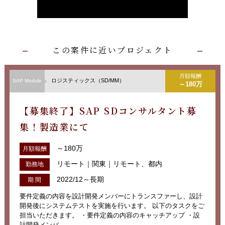
この案件に近いプロジェクト
月額報酬
ロジスティックス（SD/MM）
SAP Module
～180万
【募集終了】SAP SDコンサルタント募
集！製造業にて
～180万
月額報酬
リモート｜関東｜リモート、都内
勤務地
2022/12～長期
期 間
要件定義の内容を設計開発メンバーにトランスファーし、設計
開発後にシステムテストを実施を行います。 以下のタスクをご
担当いただきます。 ・要件定義の内容のキャッチアップ ・設
計開発メンバ...