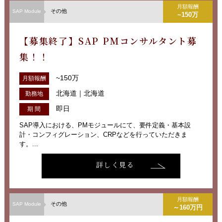
月額報酬
その他
SAP Module
~150万
【募集終了】SAP PMコンサルタント募
集！！
~150万
月額報酬
北海道｜北海道
勤務地
即日
期 間
SAP導入における、PMモジュールにて、要件定義・基本設
計・コンフィグレーション、CRPなどを行っていただきま
す。...
詳しく見る
月額報酬
その他
SAP Module
～160万円