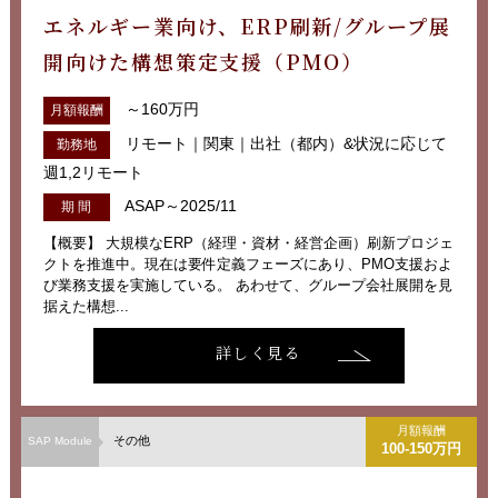
エネルギー業向け、ERP刷新/グループ展
開向けた構想策定支援（PMO）
～160万円
月額報酬
リモート｜関東｜出社（都内）&状況に応じて
勤務地
週1,2リモート
ASAP～2025/11
期 間
【概要】 大規模なERP（経理・資材・経営企画）刷新プロジェ
クトを推進中。現在は要件定義フェーズにあり、PMO支援およ
び業務支援を実施している。 あわせて、グループ会社展開を見
据えた構想...
詳しく見る
月額報酬
その他
SAP Module
100-150万円