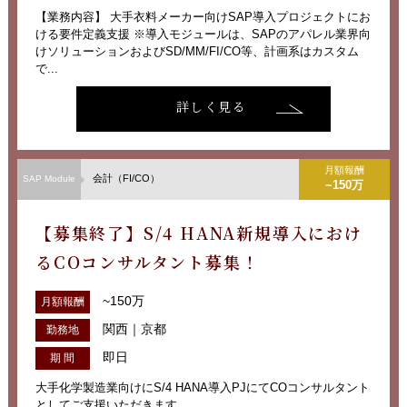
【業務内容】 大手衣料メーカー向けSAP導入プロジェクトにお
ける要件定義支援 ※導入モジュールは、SAPのアパレル業界向
けソリューションおよびSD/MM/FI/CO等、計画系はカスタム
で...
詳しく見る
月額報酬
会計（FI/CO）
SAP Module
~150万
【募集終了】S/4 HANA新規導入におけ
るCOコンサルタント募集！
~150万
月額報酬
関西｜京都
勤務地
即日
期 間
大手化学製造業向けにS/4 HANA導入PJにてCOコンサルタント
としてご支援いただきます。...