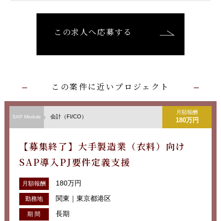
この求人へ応募する
この案件に近いプロジェクト
月額報酬
会計（FI/CO）
SAP Module
180万円
【募集終了】大手製造業（衣料）向け
SAP導入PJ要件定義支援
180万円
月額報酬
関東｜東京都港区
勤務地
長期
期 間