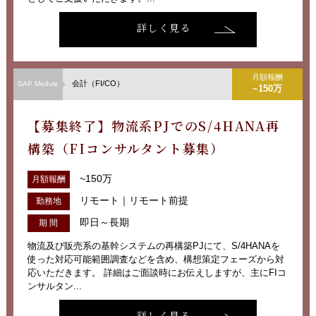
詳しく見る
月額報酬
会計（FI/CO）
SAP Module
~150万
【募集終了】物流系PJでのS/4HANA再
構築（FIコンサルタント募集）
~150万
月額報酬
リモート｜リモート前提
勤務地
即日～長期
期 間
物流及び販売系の基幹システムの再構築PJにて、S/4HANAを
使った対応可能範囲調査などを含め、構想策定フェーズから対
応いただきます。 詳細はご面談時にお伝えしますが、主にFIコ
ンサルタン...
詳しく見る