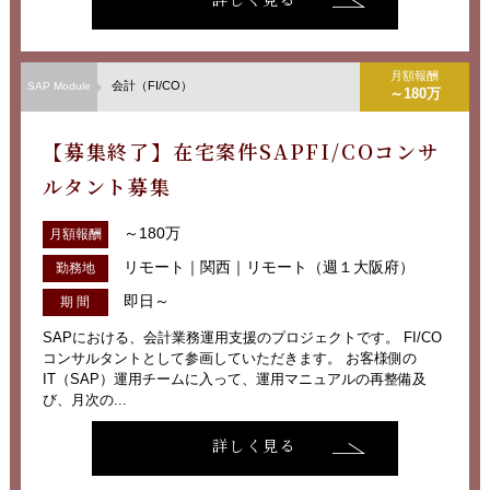
月額報酬
会計（FI/CO）
SAP Module
～180万
【募集終了】在宅案件SAPFI/COコンサ
ルタント募集
～180万
月額報酬
リモート｜関西｜リモート（週１大阪府）
勤務地
即日～
期 間
SAPにおける、会計業務運用支援のプロジェクトです。 FI/CO
コンサルタントとして参画していただきます。 お客様側の
IT（SAP）運用チームに入って、運用マニュアルの再整備及
び、月次の...
詳しく見る