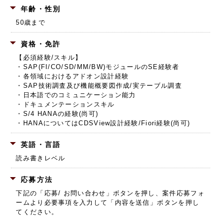
年齢・性別
50歳まで
資格・免許
【必須経験/スキル】
・SAP(FI/CO/SD/MM/BW)モジュールのSE経験者
・各領域におけるアドオン設計経験
・SAP技術調査及び機能概要図作成/実テーブル調査
・日本語でのコミュニケーション能力
・ドキュメンテーションスキル
・S/4 HANAの経験(尚可)
・HANAについてはCDSView設計経験/Fiori経験(尚可)
英語・言語
読み書きレベル
応募方法
下記の「応募/ お問い合わせ」ボタンを押し、
案件応募フォ
ームより必要事項を入力して「内容を送信」ボタンを押し
てください。