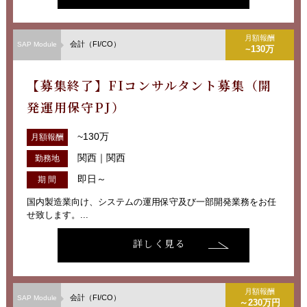
月額報酬
会計（FI/CO）
SAP Module
~130万
【募集終了】FIコンサルタント募集（開
発運用保守PJ）
~130万
月額報酬
関西｜関西
勤務地
即日～
期 間
国内製造業向け、システムの運用保守及び一部開発業務をお任
せ致します。...
詳しく見る
月額報酬
会計（FI/CO）
SAP Module
～230万円