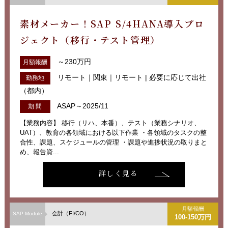
素材メーカー！SAP S/4HANA導入プロ
ジェクト（移行・テスト管理）
～230万円
月額報酬
リモート｜関東｜リモート | 必要に応じて出社
勤務地
（都内）
ASAP～2025/11
期 間
【業務内容】 移行（リハ、本番）、テスト（業務シナリオ、
UAT）、教育の各領域における以下作業 ・各領域のタスクの整
合性、課題、スケジュールの管理 ・課題や進捗状況の取りまと
め、報告資...
詳しく見る
月額報酬
会計（FI/CO）
SAP Module
100-150万円