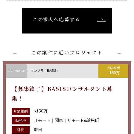
この求人へ応募する
この案件に近いプロジェクト
月額報酬
インフラ（BASIS）
SAP Module
~150万
【募集終了】BASISコンサルタント募
集！
~150万
月額報酬
リモート｜関東｜リモート&浜松町
勤務地
即日
期 間