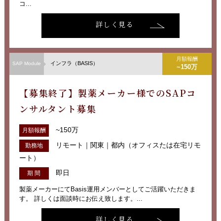
コ...
詳しく見る
月額報酬
インフラ（BASIS）
SAP Module
~150万
【募集終了】製薬メーカー様でのSAPコ
ンサルタント募集
~150万
月額報酬
リモート｜関東｜都内（オフィスたは在宅リモ
勤務地
ート）
即日
期 間
製薬メーカーにてBasis運用メンバーとしてご活躍いただきま
す。 詳しくは面談時にお伝え致します。...
詳しく見る