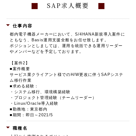
SAP求人概要
仕事内容
都内電子機器メーカーにおいて、S/4HANA新規導入案件に
ともなう、Basis運用支援全般をお任せ致します。
ポジションとしましては、運用を統括できる運用リーダー
やメンバーなどを予定しております。
【案件2】
■案件概要
サービス業クライアント様でのH/W更改に伴うSAPシステ
ム移行作業
■求める経験：
・システム移行、環境構築経験
・プロジェクト管理経験（チームリーダー）
・Linux/Oracle導入経験
■勤務地：東京都内
■期間：即日～2021/5
職種名