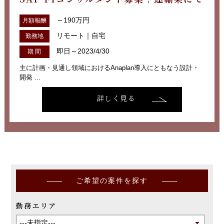
～190万円
月額報酬
リモート｜自宅
勤務地
即日～2023/4/30
期 間
主に計画・見通し領域におけるAnaplan導入にともなう設計・
開発 ...
詳しく見る
ご希望の案件を探す
勤務エリア