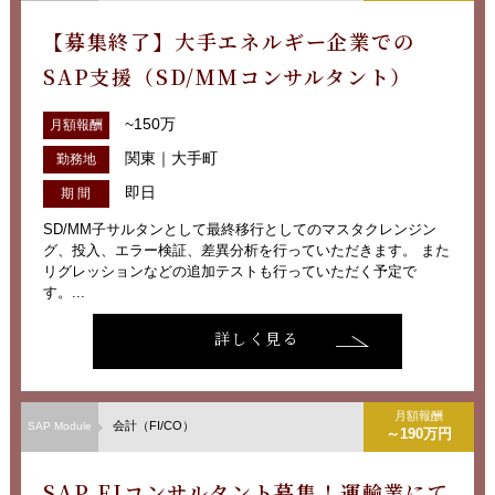
【募集終了】大手エネルギー企業での
SAP支援（SD/MMコンサルタント）
~150万
月額報酬
関東｜大手町
勤務地
即日
期 間
SD/MM子サルタンとして最終移行としてのマスタクレンジン
グ、投入、エラー検証、差異分析を行っていただきます。 また
リグレッションなどの追加テストも行っていただく予定で
す。...
詳しく見る
月額報酬
会計（FI/CO）
SAP Module
～190万円
SAP FIコンサルタント募集！運輸業にて