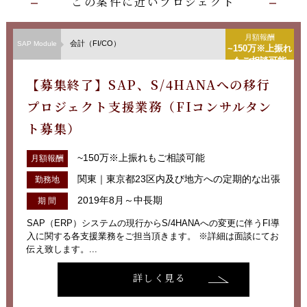
この案件に近いプロジェクト
月額報酬
会計（FI/CO）
SAP Module
~150万※上振れ
もご相談可能
【募集終了】SAP、S/4HANAへの移行
プロジェクト支援業務（FIコンサルタン
ト募集）
~150万※上振れもご相談可能
月額報酬
関東｜東京都23区内及び地方への定期的な出張
勤務地
2019年8月～中長期
期 間
SAP（ERP）システムの現行からS/4HANAへの変更に伴うFI導
入に関する各支援業務をご担当頂きます。 ※詳細は面談にてお
伝え致します。...
詳しく見る