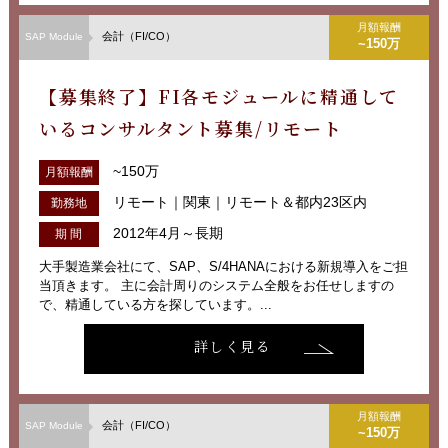
月額報酬
会計（FI/CO）
SAP Module
~150万
【募集終了】FI各モジュールに精通して
いるコンサルタント募集/リモート
~150万
月額報酬
リモート｜関東｜リモート＆都内23区内
勤務地
2012年4月～長期
期 間
大手製造業会社にて、SAP、S/4HANAにおける新規導入をご担
当頂きます。 主に会計周りのシステム全般をお任せしますの
で、精通している方を探しています。...
詳しく見る
月額報酬
会計（FI/CO）
SAP Module
~150万