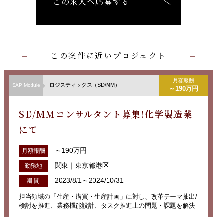
この求人へ応募する
この案件に近いプロジェクト
月額報酬
ロジスティックス（SD/MM）
SAP Module
～190万円
SD/MMコンサルタント募集!化学製造業
にて
～190万円
月額報酬
関東｜東京都港区
勤務地
2023/8/1～2024/10/31
期 間
担当領域の「生産・購買・生産計画」に対し、改革テーマ抽出/
検討を推進、業務機能設計、タスク推進上の問題・課題を解決
...