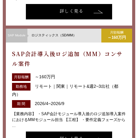
詳しく見る
月額報酬
ロジスティックス（SD/MM）
SAP Module
～160万円
SAP会計導入後ロジ追加（MM）コンサ
ル案件
～160万円
月額報酬
リモート｜関東｜リモート&週2~3出社（都
勤務地
内）
2026/4~2026/9
期 間
【業務内容】 ・SAP会計モジュール導入後のロジ追加導入案件
におけるMMモジュール担当 【工程】 ・要件定義フェーズから
...