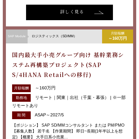
詳しく見る
月額報酬
ロジスティックス（SD/MM）
SAP Module
～160万円
国内最大手小売グループ向け 基幹業務シ
ステム再構築プロジェクト(SAP
S/4HANA Retailへの移行)
～160万円
月額報酬
リモート｜関東｜出社（千葉・幕張） | ※一部
勤務地
リモートあり
ASAP～2027/5
期 間
【ポジション】 SAP SD/MMコンサルタント または PM/PMO
【募集人数】 若干名 【作業期間】 即日~長期(1年半以上を想
定) 【概要】 大手日系小売業...