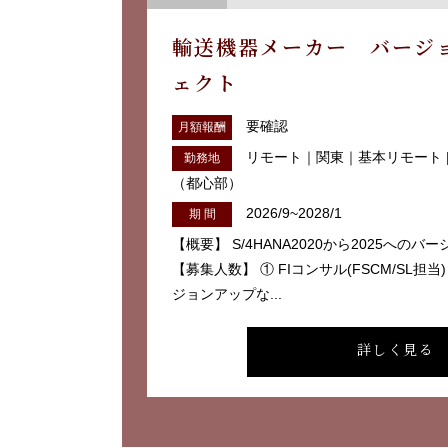
輸送機器メーカー バージ
ェクト
要確認
月額報酬
リモート｜関東｜基本リモート 
勤務地
（都心部）
2026/9~2028/1
期 間
【概要】 S/4HANA2020から2025への
【募集人数】 ① FIコンサル(FSCM/SL担当
ジョンアップな...
詳しく見る