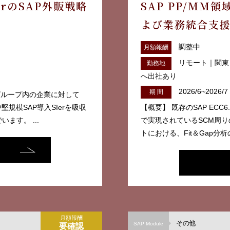
rのSAP外販戦略
SAP PP/MM
よび業務統合支
調整中
月額報酬
リモート｜関東
勤務地
へ出社あり
2026/6~2026/7
期 間
一グループ内の企業に対して
規模SAP導入SIerを吸収
【概要】 既存のSAP ECC
ます。 ...
で実現されているSCM周り
トにおける、Fit＆Gap分析
月額報酬
その他
SAP Module
要確認