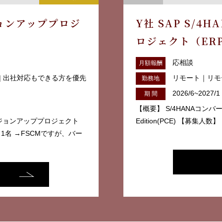
ョンアッププロジ
Y社 SAP S/4
ロジェクト（ERP6
行）
応相談
月額報酬
| 出社対応もできる方を優先
リモート｜リモ
勤務地
2026/6~2027/1
期 間
【概要】 S/4HANAコンバージョン
バージョンアッププロジェクト
Edition(PCE) 【募集人数
) 1名 →FSCMですが、バー