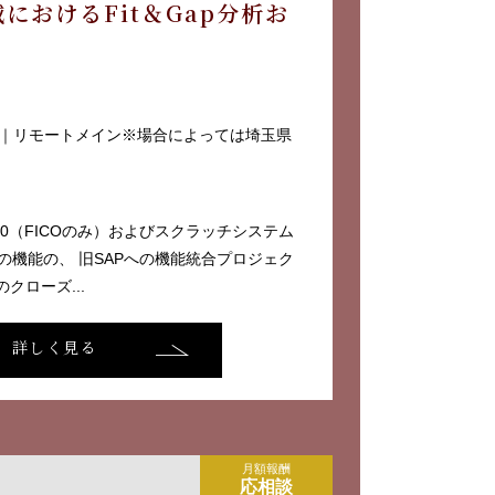
領域におけるFit＆Gap分析お
援
｜リモートメイン※場合によっては埼玉県
6.0（FICOのみ）およびスクラッチシステム
の機能の、 旧SAPへの機能統合プロジェク
のクローズ...
詳しく見る
月額報酬
応相談