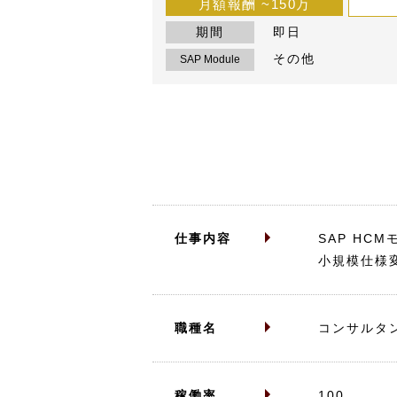
月額報酬
~150万
期間
即日
その他
SAP Module
仕事内容
SAP HC
小規模仕様
職種名
コンサルタ
稼働率
100