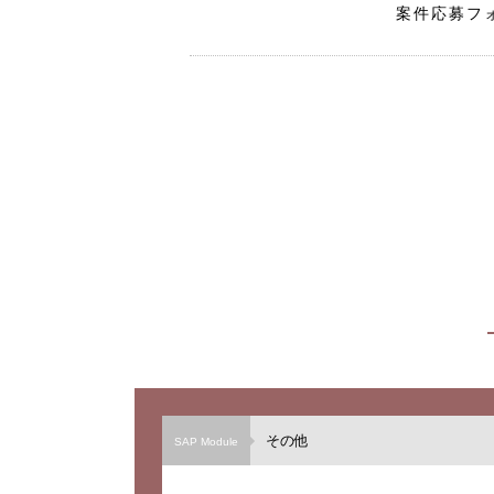
案件応募フ
その他
SAP Module