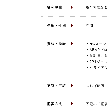
福利厚生
※当社規定
年齢・性別
不問
資格・免許
・HCMモ
・ABAP
・設計書、
・JP1ジョ
・クライア
英語・言語
あれば尚可
応募方法
下記の「応