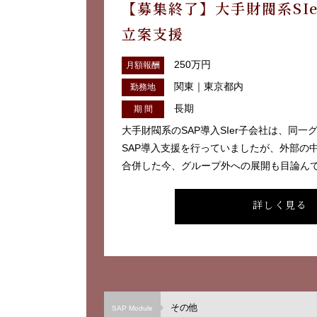
【募集終了】大手財閥系SIe
立案支援
250万円
月額報酬
関東｜東京都内
勤務地
長期
期 間
大手財閥系のSAP導入SIer子会社は、同
SAP導入支援を行っていましたが、外部の中堅
合併した今、グループ外への展開も目論んでい
詳しく見る
その他
SAP Module