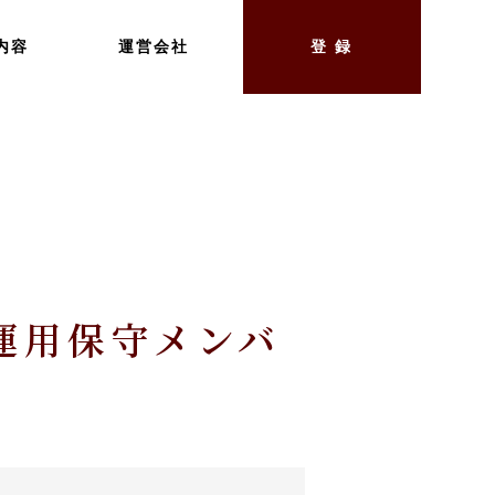
内容
運営会社
登 録
運用保守メンバ