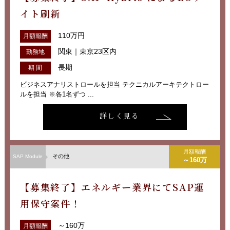
イト刷新
110万円
月額報酬
関東｜東京23区内
勤務地
長期
期 間
ビジネスアナリストロールを担当 テクニカルアーキテクトロー
ルを担当 ※各1名ずつ ...
詳しく見る
月額報酬
その他
SAP Module
～160万
【募集終了】エネルギー業界にてSAP運
用保守案件！
～160万
月額報酬