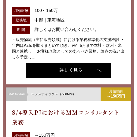
100～150万
月額報酬
中部｜東海地区
勤務地
詳しくはお問い合わせください。
期 間
・販売物流（主に販売領域）における業務標準化の支援検討 ・
年内はAsIsを取りまとめて頂き、来年6月まで本社・欧州・米
国と連携し お客様企業としてのあるべき業務、論点の洗い出
しを予定し...
詳しく見る
月額報酬
ロジスティックス（SD/MM）
SAP Module
～150万円
S/4導入PJにおけるMMコンサルタント
業務
～150万円
月額報酬