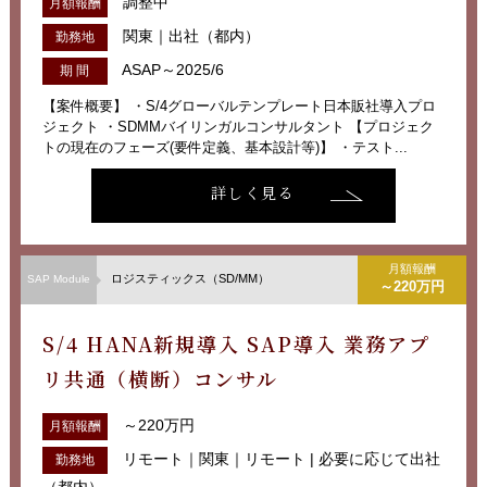
調整中
月額報酬
関東｜出社（都内）
勤務地
ASAP～2025/6
期 間
【案件概要】 ・S/4グローバルテンプレート日本販社導入プロ
ジェクト ・SDMMバイリンガルコンサルタント 【プロジェク
トの現在のフェーズ(要件定義、基本設計等)】 ・テスト...
詳しく見る
月額報酬
ロジスティックス（SD/MM）
SAP Module
～220万円
S/4 HANA新規導入 SAP導入 業務アプ
リ共通（横断）コンサル
～220万円
月額報酬
リモート｜関東｜リモート | 必要に応じて出社
勤務地