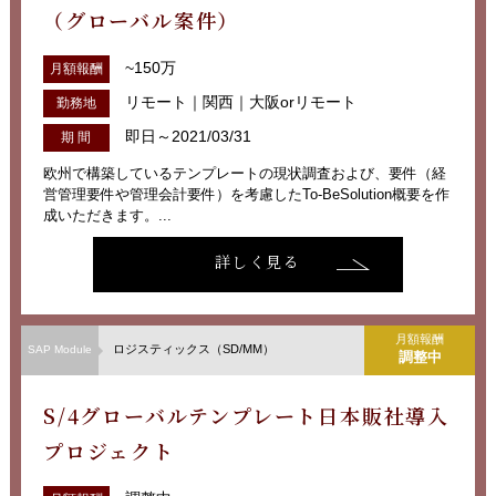
（グローバル案件）
~150万
月額報酬
リモート｜関西｜大阪orリモート
勤務地
即日～2021/03/31
期 間
欧州で構築しているテンプレートの現状調査および、要件（経
営管理要件や管理会計要件）を考慮したTo-BeSolution概要を作
成いただきます。...
詳しく見る
月額報酬
ロジスティックス（SD/MM）
SAP Module
調整中
S/4グローバルテンプレート日本販社導入
プロジェクト