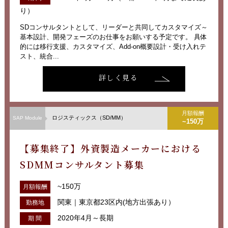
り）
SDコンサルタントとして、リーダーと共同してカスタマイズ～
基本設計、開発フェーズのお仕事をお願いする予定です。 具体
的には移行支援、カスタマイズ、Add-on概要設計・受け入れテ
スト、統合...
詳しく見る
月額報酬
ロジスティックス（SD/MM）
SAP Module
~150万
【募集終了】外資製造メーカーにおける
SDMMコンサルタント募集
~150万
月額報酬
関東｜東京都23区内(地方出張あり）
勤務地
2020年4月～長期
期 間