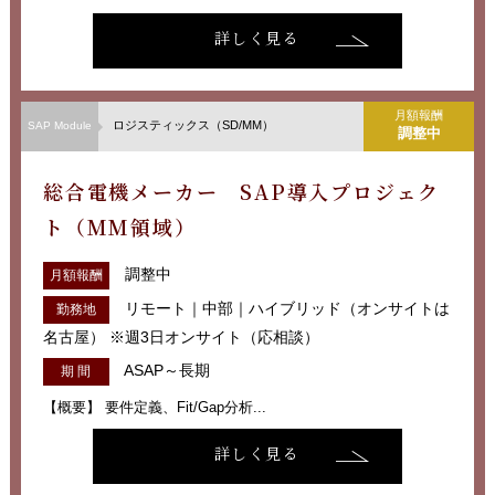
詳しく見る
月額報酬
ロジスティックス（SD/MM）
SAP Module
調整中
総合電機メーカー SAP導入プロジェク
ト（MM領域）
調整中
月額報酬
リモート｜中部｜ハイブリッド（オンサイトは
勤務地
名古屋） ※週3日オンサイト（応相談）
ASAP～長期
期 間
【概要】 要件定義、Fit/Gap分析...
詳しく見る