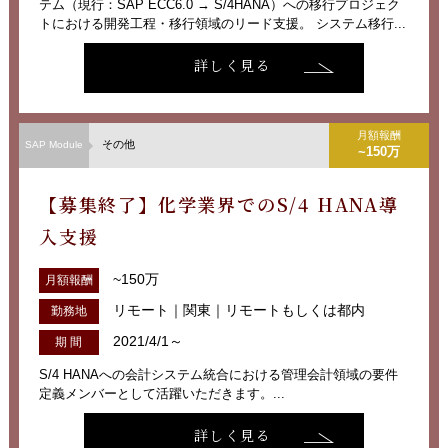
テム（現行：SAP ECC6.0 → S/4HANA）への移行プロジェク
トにおける開発工程・移行領域のリード支援。 システム移行...
詳しく見る
月額報酬
その他
SAP Module
~150万
【募集終了】化学業界でのS/4 HANA導
入支援
~150万
月額報酬
リモート｜関東｜リモートもしくは都内
勤務地
2021/4/1～
期 間
S/4 HANAへの会計システム統合における管理会計領域の要件
定義メンバーとして活躍いただきます。...
詳しく見る