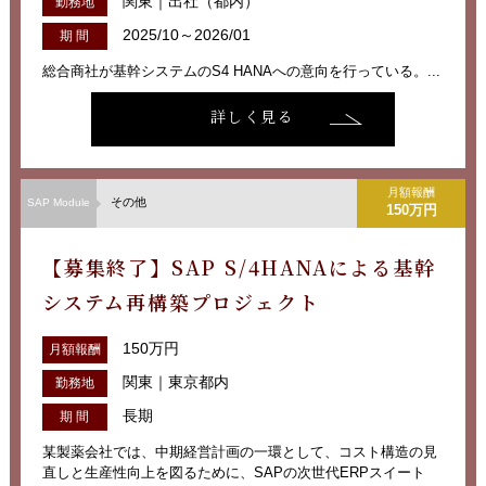
関東｜出社（都内）
勤務地
2025/10～2026/01
期 間
総合商社が基幹システムのS4 HANAへの意向を行っている。...
詳しく見る
月額報酬
その他
SAP Module
150万円
【募集終了】SAP S/4HANAによる基幹
システム再構築プロジェクト
150万円
月額報酬
関東｜東京都内
勤務地
長期
期 間
某製薬会社では、中期経営計画の一環として、コスト構造の見
直しと生産性向上を図るために、SAPの次世代ERPスイート