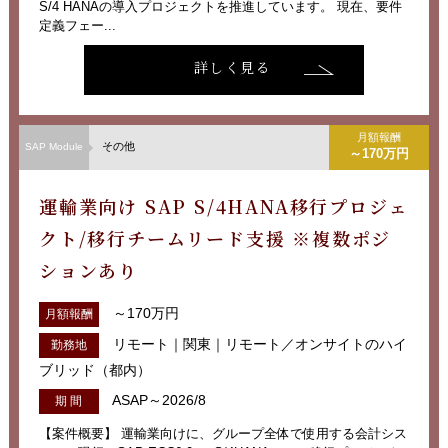
S/4 HANAの導入プロジェクトを推進しています。 現在、要件
定義フェー...
詳しく見る
月額報酬
その他
SAP Module
～170万円
運輸業向け SAP S/4HANA移行プロジェ
クト/移行チームリード支援 ※複数ポジ
ションあり
～170万円
月額報酬
リモート｜関東｜リモート／オンサイトのハイ
勤務地
ブリッド（都内）
ASAP～2026/8
期 間
【案件概要】 運輸業向けに、グループ全体で使用する会計シス