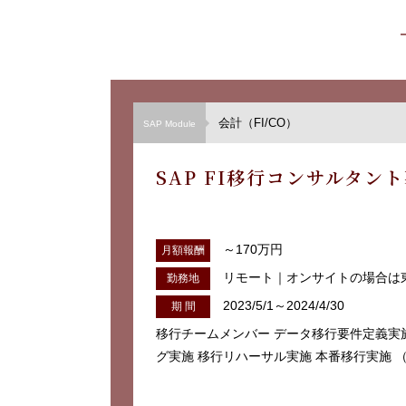
会計（FI/CO）
SAP Module
SAP FI移行コンサルタン
～170万円
月額報酬
リモート｜オンサイトの場合は
勤務地
2023/5/1～2024/4/30
期 間
移行チームメンバー データ移行要件定義実
グ実施 移行リハーサル実施 本番移行実施 （