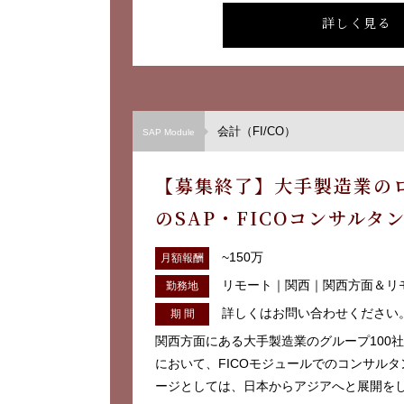
詳しく見る
会計（FI/CO）
SAP Module
【募集終了】大手製造業のロ
のSAP・FICOコンサルタ
~150万
月額報酬
リモート｜関西｜関西方面＆リ
勤務地
詳しくはお問い合わせください
期 間
関西方面にある大手製造業のグループ100社
において、FICOモジュールでのコンサルタ
ージとしては、日本からアジアへと展開をして