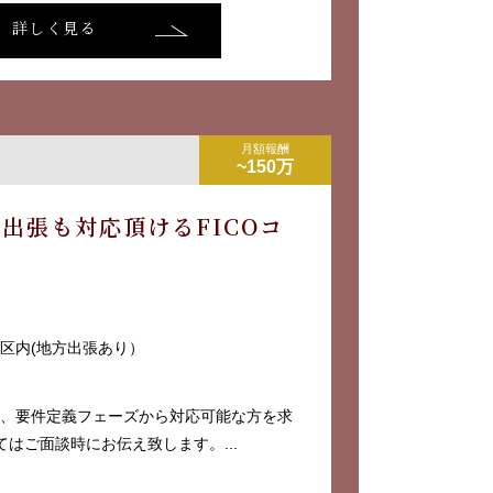
詳しく見る
月額報酬
~150万
出張も対応頂けるFICOコ
3区内(地方出張あり）
て、要件定義フェーズから対応可能な方を求
はご面談時にお伝え致します。...