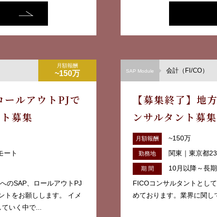
月額報酬
会計（FI/CO）
SAP Module
~150万
ールアウトPJで
【募集終了】地方
ント募集
ンサルタント募集
~150万
月額報酬
モート
関東｜東京都2
勤務地
。
10月以降～長期
期 間
へのSAP、ロールアウトPJ
FICOコンサルタントとし
ントをお願しします。 イメ
めております。業界に関して
いく中で...