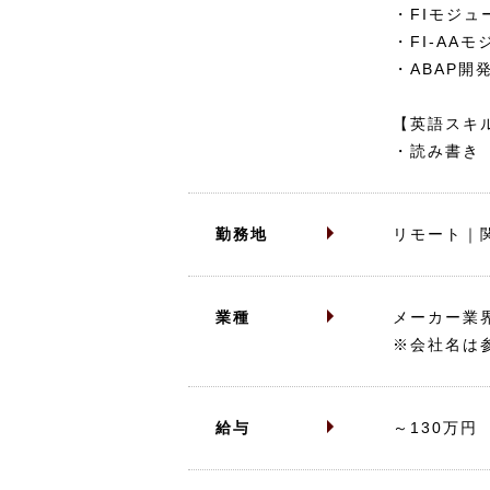
・FIモジ
・FI-AA
・ABAP開
【英語スキ
・読み書き
勤務地
リモート｜
業種
メーカー業
※会社名は
給与
～130万円