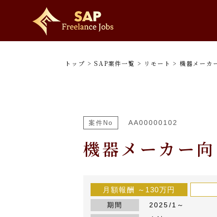
トップ
>
SAP案件一覧
>
リモート
>
機器メーカ
AA00000102
案件No
機器メーカー向
月額報酬
～130万円
期間
2025/1～