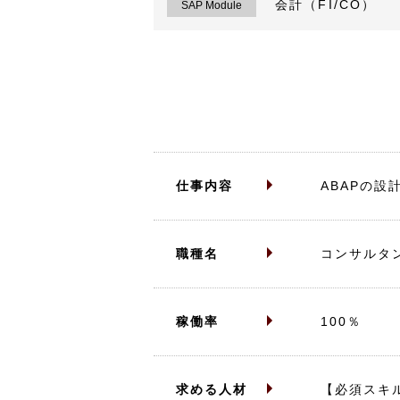
会計（FI/CO）
SAP Module
仕事内容
ABAPの
職種名
コンサルタ
稼働率
100％
求める人材
【必須スキ