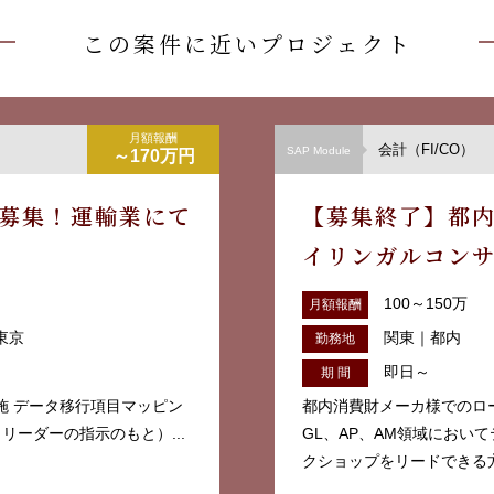
この案件に近いプロジェクト
月額報酬
会計（FI/CO）
SAP Module
～170万円
ト募集！運輸業にて
【募集終了】都内
イリンガルコン
100～150万
月額報酬
東京
関東｜都内
勤務地
即日～
期 間
施 データ移行項目マッピン
都内消費財メーカ様でのロ
リーダーの指示のもと）...
GL、AP、AM領域におい
クショップをリードできる方