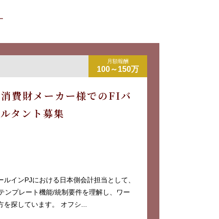
月額報酬
100～150万
消費財メーカー様でのFIバ
サルタント募集
ールインPJにおける日本側会計担当として、
てテンプレート機能/統制要件を理解し、ワー
を探しています。 オフシ...