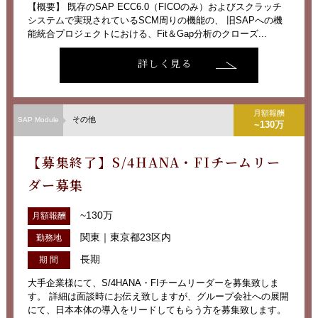
【概要】 既存のSAP ECC6.0（FICOのみ）およびスクラッチ
システムで実現されているSCM周りの機能の、 旧SAPへの機
能統合プロジェクトにおける、Fit＆Gap分析のクローズ...
詳しく見る
月額報酬
その他
SAP Module
~130万
【募集終了】S/4HANA・FIチームリー
ダー募集
~130万
月額報酬
関東｜東京都23区内
勤務地
長期
期 間
大手企業様にて、S/4HANA・FIチームリーダーを募集致しま
す。 詳細は面談時にお伝え致しますが、グループ会社への展開
にて、日本本体の導入をリードしてもらう方を募集致します。