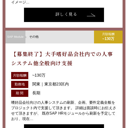
イメージ...
詳しく見る
月額報酬
その他
SAP Module
~130万
【募集終了】大手嗜好品会社内での人事
システム他全般向け支援
~130万
月額報酬
関東｜東京都23区内
勤務地
長期
期 間
嗜好品会社向けの人事システムの刷新、企画、要件定義全般を
プロジェクト内で支援して頂きます。 詳細は面談時にお伝えさ
せて頂きますが、 既存SAP HRモジュールから刷新を予定して
おり、現在...