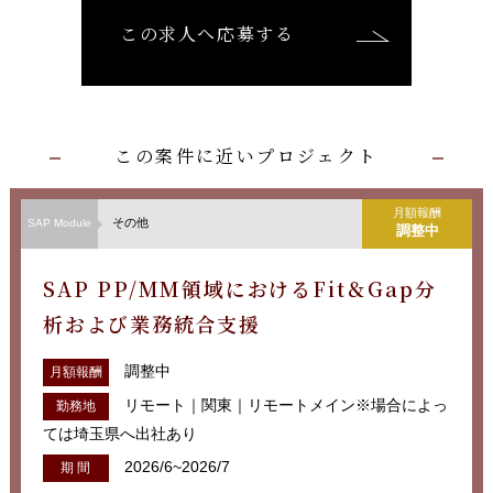
この求人へ応募する
この案件に近いプロジェクト
月額報酬
その他
SAP Module
調整中
SAP PP/MM領域におけるFit＆Gap分
析および業務統合支援
調整中
月額報酬
リモート｜関東｜リモートメイン※場合によっ
勤務地
ては埼玉県へ出社あり
2026/6~2026/7
期 間