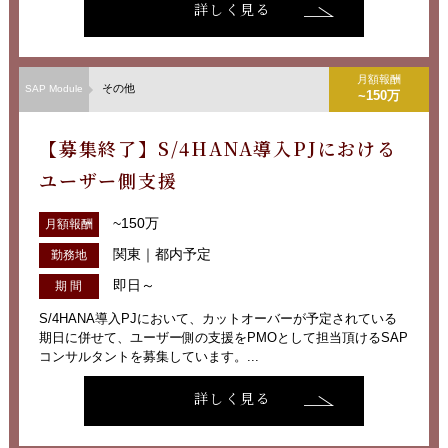
詳しく見る
月額報酬
その他
SAP Module
~150万
【募集終了】S/4HANA導入PJにおける
ユーザー側支援
~150万
月額報酬
関東｜都内予定
勤務地
即日～
期 間
S/4HANA導入PJにおいて、カットオーバーが予定されている
期日に併せて、ユーザー側の支援をPMOとして担当頂けるSAP
コンサルタントを募集しています。...
詳しく見る