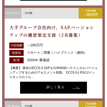
月額報酬
その他
SAP Module
～200万円
大手グループ会社向け、SAPバージョン
アップの構想策定支援（2名募集）
～200万円
月額報酬
リモート｜関東｜ハイブリッド（都内）
勤務地
2026/6~要確認
期 間
【概要】 既存のECC6.0 SAPをS/4HANAへテクニカルバージョ
ンアップするためのアセスメント段階。 ECC6.0とR3の2イン
スタンスのうち...
詳しく見る
月額報酬
その他
SAP Module