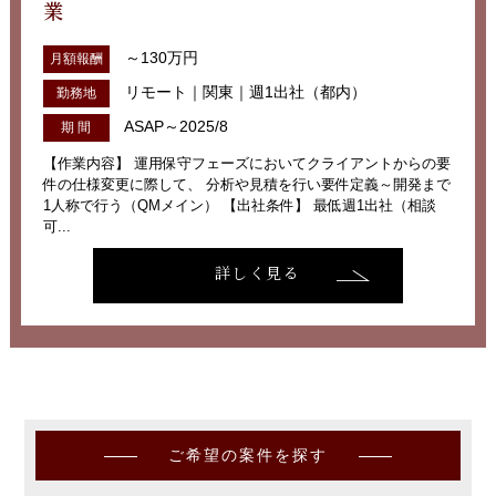
業
～130万円
月額報酬
リモート｜関東｜週1出社（都内）
勤務地
ASAP～2025/8
期 間
【作業内容】 運用保守フェーズにおいてクライアントからの要
件の仕様変更に際して、 分析や見積を行い要件定義～開発まで
1人称で行う（QMメイン） 【出社条件】 最低週1出社（相談
可...
詳しく見る
ご希望の案件を探す