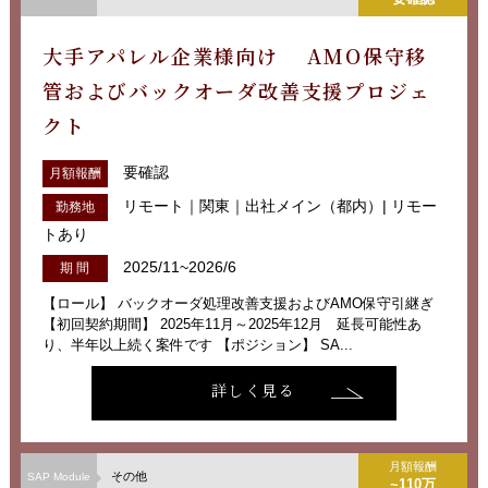
大手アパレル企業様向け AMO保守移
管およびバックオーダ改善支援プロジェ
クト
要確認
月額報酬
リモート｜関東｜出社メイン（都内）| リモー
勤務地
トあり
2025/11~2026/6
期 間
【ロール】 バックオーダ処理改善支援およびAMO保守引継ぎ
【初回契約期間】 2025年11月～2025年12月 延長可能性あ
り、半年以上続く案件です 【ポジション】 SA...
詳しく見る
月額報酬
その他
SAP Module
~110万