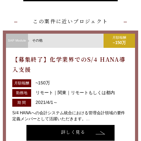
この案件に近いプロジェクト
月額報酬
その他
SAP Module
~150万
【募集終了】化学業界でのS/4 HANA導
入支援
~150万
月額報酬
リモート｜関東｜リモートもしくは都内
勤務地
2021/4/1～
期 間
S/4 HANAへの会計システム統合における管理会計領域の要件
定義メンバーとして活躍いただきます。...
詳しく見る