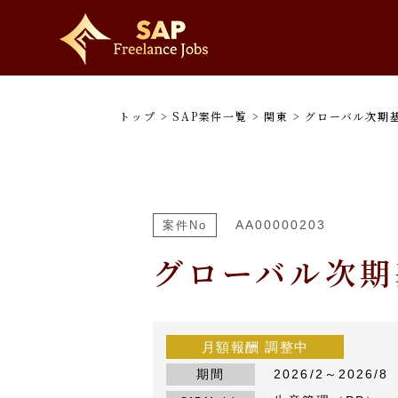
トップ
>
SAP案件一覧
>
関東
>
グローバル次期基
AA00000203
案件No
グローバル次期
月額報酬
調整中
期間
2026/2～2026/8