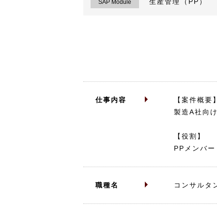
生産管理（PP）
SAP Module
仕事内容
【案件概要
製造A社向
【役割】
PPメンバー
職種名
コンサルタ