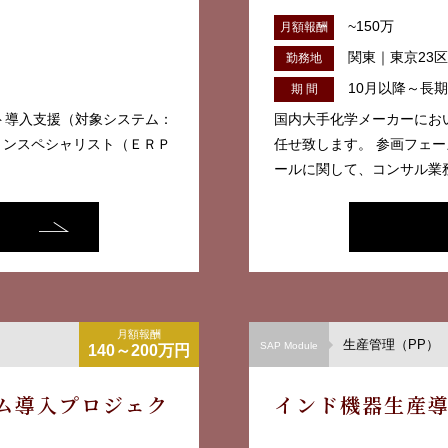
~150万
月額報酬
関東｜東京23
勤務地
10月以降～長期
期 間
レート導入支援（対象システム：
国内大手化学メーカーにお
ションスペシャリスト（ＥＲＰ
任せ致します。 参画フェー
ールに関して、コンサル業務
月額報酬
生産管理（PP）
SAP Module
140～200万円
ム導入プロジェク
インド機器生産