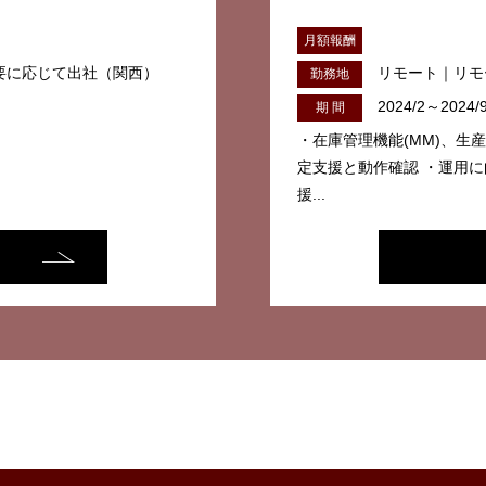
月額報酬
必要に応じて出社（関西）
リモート｜リモ
勤務地
2024/2～2024/
期 間
・在庫管理機能(MM)、生産
定支援と動作確認 ・運用
援...