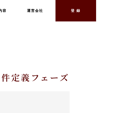
内容
運営会社
登 録
要件定義フェーズ