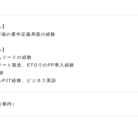
ル】
P領域の要件定義局面の経験
ル】
ムリードの経験
リート製造、ETOでのPP導入経験
験
ルPJT経験、ビジネス英語
（都内）