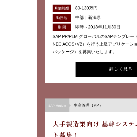
80-130万円
月額報酬
中部｜新潟県
勤務地
即時～2018年11月30日
期 間
SAP PP/PLM グローバルのSAPテンプ
NEC ACOS+VB）を行う上級アプリケー
パッケージ）を募集いたします。...
詳しく見る
生産管理（PP）
SAP Module
大手製造業向け 基幹システ
ト募集！