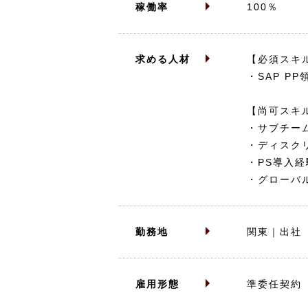
稼働率
100％
求める人材
【必須スキ
・SAP P
【尚可スキ
・サブチー
・ディスク
・PS導入経
・グローバ
勤務地
関東｜出社
雇用形態
準委任契約