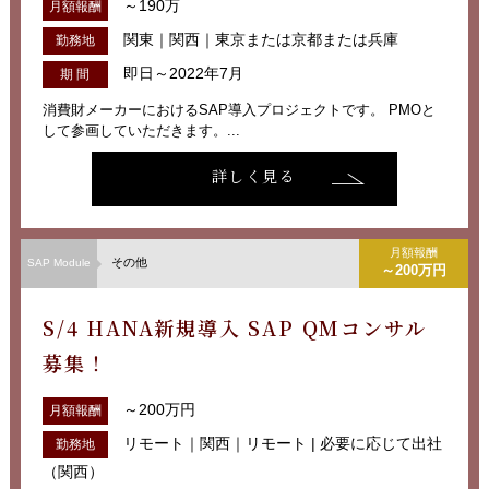
～190万
月額報酬
関東｜関西｜東京または京都または兵庫
勤務地
即日～2022年7月
期 間
消費財メーカーにおけるSAP導入プロジェクトです。 PMOと
して参画していただきます。...
詳しく見る
月額報酬
その他
SAP Module
～200万円
S/4 HANA新規導入 SAP QMコンサル
募集！
～200万円
月額報酬
リモート｜関西｜リモート | 必要に応じて出社
勤務地
（関西）