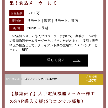
集！食品メーカーにて
～190万
月額報酬
リモート｜関東｜リモート、都内
勤務地
2023/1～長期
期 間
SAP基幹システム導入プロジェクトにおいて、業務チームの中
の販売物流チームリーダーをご担当いただきます。 役割：販売
物流の担当として、クライアント側の立場で、SAPベンダーと
ともに、BPR...
詳しく見る
月額報酬
ロジスティックス（SD/MM）
SAP Module
~150万
【募集終了】大手電気機器メーカー様で
のSAP導入支援(SDコンサル募集）