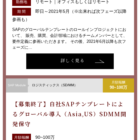
リモート｜オフィスもしくはリモート
勤務地
即日～2021年5月（※出来れば次フェーズ以降
期 間
参画も）
SAPのグローバルテンプレートのロールインプロジェクトにお
いて、 販売、購買、会計領域におけるチームメンバーとして、
要件定義に参画いただきます。 その後、2021年6月以降も次フ
ェーズに...
詳しく見る
月額報酬
ロジスティックス（SD/MM）
SAP Module
90~100万
【募集終了】自社SAPテンプレートによ
るグローバル導入（Asia,US）SDMM開
発保守
90~100万
月額報酬