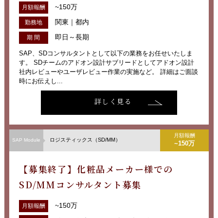
~150万
月額報酬
関東｜都内
勤務地
即日～長期
期 間
SAP、SDコンサルタントとして以下の業務をお任せいたしま
す。 SDチームのアドオン設計サブリードとしてアドオン設計
社内レビューやユーザレビュー作業の実施など。 詳細はご面談
時にお伝えし...
詳しく見る
月額報酬
ロジスティックス（SD/MM）
SAP Module
~150万
【募集終了】化粧品メーカー様での
SD/MMコンサルタント募集
~150万
月額報酬