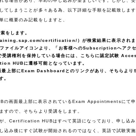
場合があり、早めの申し込みが望ましいです。しかし、受講当日にSAP
してしまうことが多々ある為、以下詳細な手順を記載致しま
単に概要のみ記載をしますと、
eb検索をします。
/training.sap.com/certification/）が検索結果に表示さ
上のプロファイルアイコンより、「お客様へのSubscriptionへ
受講権利を保持している場合には、こちらに認定試験 Access the
cation HUBに遷移可能となっています。
の画面最上部にExam Dashboardとのリンクがあり、そちらよりS
す。
n HUBの画面最上部に表示されているExam Appointmen
ますので、そちらより受講をします。
Certification HUBはすべて英語になっており、申
し込み後にすぐ試験が開始されるのではなく、英語で試験実施