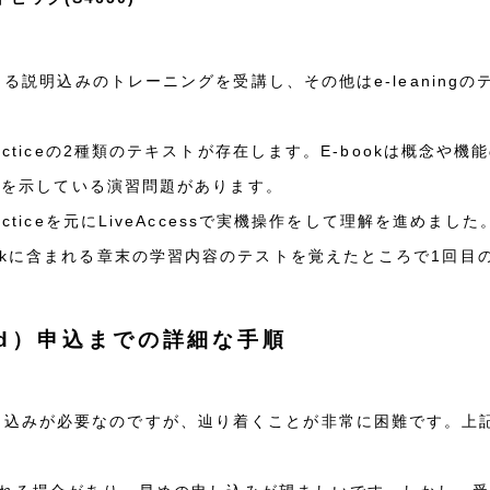
よる説明込みのトレーニングを受講し、その他はe-leaningのテ
racticeの2種類のテキストが存在します。E-bookは概念
方法を示している演習問題があります。
cticeを元にLiveAccessで実機操作をして理解を進めました
ookに含まれる章末の学習内容のテストを覚えたところで1回目
fied）申込までの詳細な手順
UBより受講申し込みが必要なのですが、辿り着くことが非常に困難です