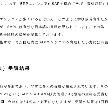
営事務局です。この度、ERPエンジニアがSAPを初めて学び、資格取
Pエンジニアが多くいるとはいえ、どのように学び成長出来たか
が、SAPには有効な日本語の書籍が限られています。その為、
格受験時の状況を記載しております。
目指す方、また自社内にSAPエンジニアを育成したい方には有
ied）受講結果
多彩であり、非常に多くの資格が用意されています。その中で、SAP C
A Sales 2021というSAP S/4 HANA販売管理(SD)領域の
問・合格には64点以上必要になりますが、受講の結果は1回目