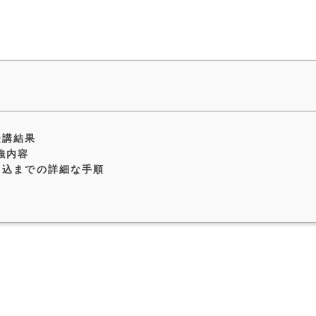
）受講結果
強内容
d）申込までの詳細な手順