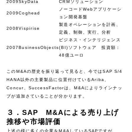
2009
SkyData
CRMソリューション
ノーコードWebアプリケーシ
2009
Coghead
ョン開発基盤
製造オペレーションを計画、
2008
Vispirise
定義、制御、実行、分析
ビジネス・インテリジェンス
2007
BusinessObjects
(BI)ソフトウェア 投資額：
48億ユーロ
このM&Aの歴史を振り返って見ると、今ではSAP S/4
HANA以外の主要製品に位置付けているAriba、
Concur、SuccessFactorは、M&Aによりラインナッ
プが追加さていることが分かります。
３．SAP M&Aによる売り上げ
推移や市場評価
上述の様に多くの企業をM&AしているSAPですが、