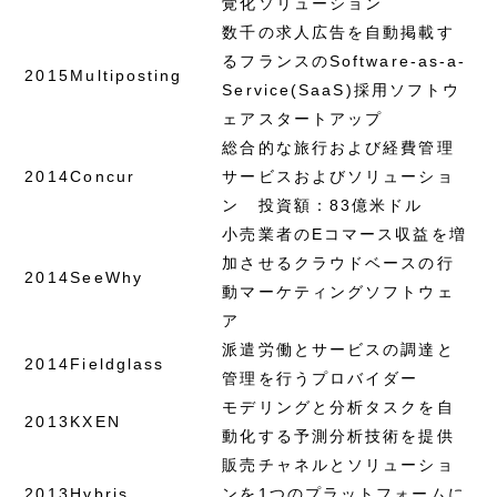
覚化ソリューション
数千の求人広告を自動掲載す
るフランスのSoftware-as-a-
2015
Multiposting
Service(SaaS)採用ソフトウ
ェアスタートアップ
総合的な旅行および経費管理
2014
Concur
サービスおよびソリューショ
ン 投資額：83億米ドル
小売業者のEコマース収益を増
加させるクラウドベースの行
2014
SeeWhy
動マーケティングソフトウェ
ア
派遣労働とサービスの調達と
2014
Fieldglass
管理を行うプロバイダー
モデリングと分析タスクを自
2013
KXEN
動化する予測分析技術を提供
販売チャネルとソリューショ
2013
Hybris
ンを1つのプラットフォームに