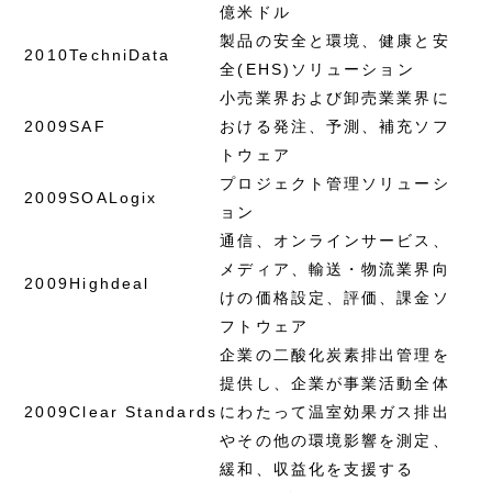
億米ドル
製品の安全と環境、健康と安
2010
TechniData
全(EHS)ソリューション
小売業界および卸売業業界に
2009
SAF
おける発注、予測、補充ソフ
トウェア
プロジェクト管理ソリューシ
2009
SOALogix
ョン
通信、オンラインサービス、
メディア、輸送・物流業界向
2009
Highdeal
けの価格設定、評価、課金ソ
フトウェア
企業の二酸化炭素排出管理を
提供し、企業が事業活動全体
2009
Clear Standards
にわたって温室効果ガス排出
やその他の環境影響を測定、
緩和、収益化を支援する