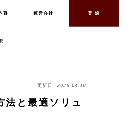
内容
運営会社
登 録
説
更新日
2025.04.10
方法と最適ソリュ