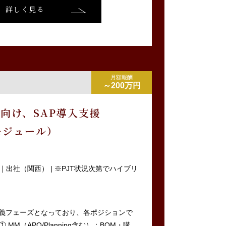
詳しく見る
月額報酬
～200万円
向け、SAP導入支援
モジュール）
出社（関西） | ※PJT状況次第でハイブリ
定義フェーズとなっており、各ポジションで
MM（APO/Planning含む）：BOM・購