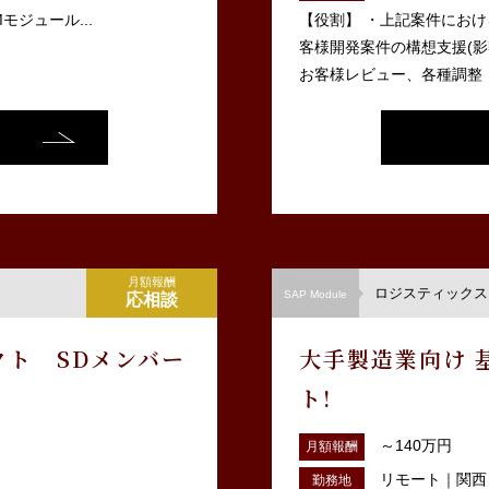
モジュール...
【役割】 ・上記案件における
客様開発案件の構想支援(
お客様レビュー、各種調整 ・
月額報酬
ロジスティックス（
SAP Module
応相談
クト SDメンバー
大手製造業向け 
ト!
～140万円
月額報酬
リモート｜関西｜
勤務地