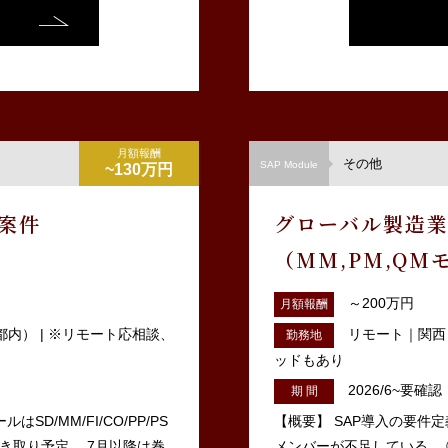
月額報酬
その他
SAP Module
~130万円
守案件
グローバル製造業
（MM,PM,QM
～200万円
月額報酬
内） | ※リモート応相談、
リモート｜関西｜
勤務地
ッドもあり
2026/6~要確認
期 間
D/MM/FI/CO/PP/PS
【概要】 SAP導入の要件
き取り予定。 7月以降は巻
メンバーが不足している。 ① 