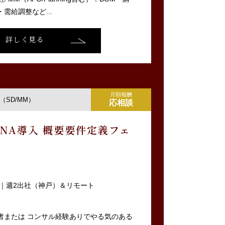
需給調整など...
詳しく見る
月額報酬
SD/MM）
応相談
ANA導入 概要要件定義フェ
｜週2出社（神戸）＆リモート
者または コンサル経験ありでやる気のある