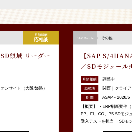
月額報酬
その他
SAP Module
応相談
 SD領域 リーダー
【SAP S/4HA
／SDモジュール
調整中
月額報酬
 オンサイト（大阪/姫路）
関西｜クライア
勤務地
ASAP～2028/5
期 間
【概要】 ・ERP刷新案件（
PP、FI、CO、PS SD
受入テストを担当 ・SDモジ