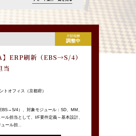
月額報酬
調整中
NA】ERP刷新（EBS→S/4）
担当
ントオフィス（京都府）
EBS→S/4）、対象モジュール：SD、MM、
モジュール担当として、I/F要件定義～基本設計、
ュール担...