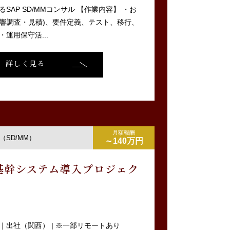
SAP SD/MMコンサル 【作業内容】 ・お
影響調査・見積)、要件定義、テスト、移行、
運用保守活...
詳しく見る
月額報酬
SD/MM）
～140万円
基幹システム導入プロジェク
出社（関西） | ※一部リモートあり