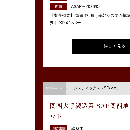
ASAP～2026/03
期 間
【案件概要】 製造B社向け基幹システム構
要】 SDメンバー...
詳しく見る
ロジスティックス（SD/MM）
SAP Module
関西大手製造業 SAP関西
ウト
調整中
月額報酬