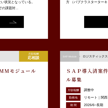
ない状況となっている。
方 （パブクラスターターキ
の課題対...
月額報酬
ロジスティックス（
SAP Module
応相談
応MMモジュール
ＳＡＰ導入済案件
ル募集
調整中
月額報酬
リモート｜関西
勤務地
2026/6~長期
期 間