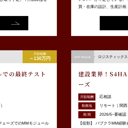
買・在庫の設計、生産計画・
月額報酬
ロジスティックス（
SAP Module
～130万円
ルでの最終テスト
建設業界！S4H
ーズ
応相談
月額報酬
西）
リモート｜関西
勤務地
2026/5~要確認
期 間
トフェーズでのMMモジュール
【役割】 パブクラMM経験