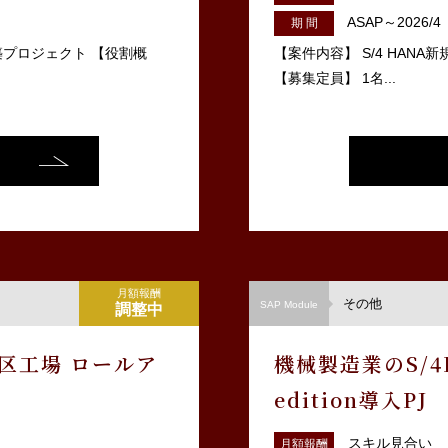
ASAP～2026/4
期 間
築プロジェクト 【役割概
【案件内容】 S/4 HANA
【募集定員】 1名...
月額報酬
その他
SAP Module
調整中
地区工場 ロールア
機械製造業のS/4HA
edition導入PJ
スキル見合い
月額報酬