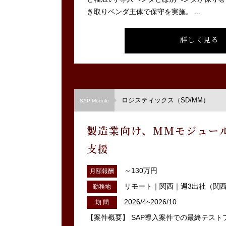
き取りベンダ主体で保守を実施。 ...
詳しく見る
ロジスティックス（SD/MM）
SAP Module
製造業向け、MMモジュー
支援
～130万円
月額報酬
リモート｜関西｜週3出社（関
勤務地
2026/4~2026/10
期 間
【案件概要】 SAP導入案件での最終テス