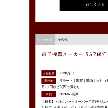
詳しく見る
その他
SAP Module
電子機器メーカー SAP保
~130万円
月額報酬
リモート｜関東｜関西｜出社（都
勤務地
月1,2回ほど関西出張あり
2026/6~長期
期 間
【概要】 4月にカットオーバー予定(モジュールはS
と幅広い) 導入ベンダとは別ベンダが保守巻