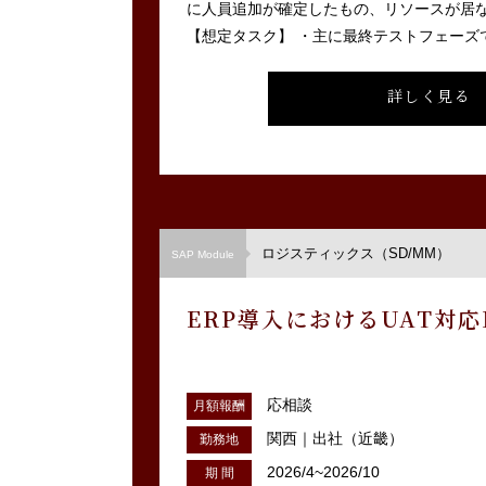
に人員追加が確定したもの、リソースが居
【想定タスク】 ・主に最終テストフェーズで
詳しく見る
ロジスティックス（SD/MM）
SAP Module
ERP導入におけるUAT対
応相談
月額報酬
関西｜出社（近畿）
勤務地
2026/4~2026/10
期 間