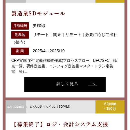
製造業SDモジュール
要確認
月額報酬
リモート｜関東｜リモート | 必要に応じて出社
勤務地
（都内）
2025/4～2025/10
期 間
CRP実施 要件定義作成物作成(プロセスフロー、BFC/SFC、論
点一覧、要件定義書、コンフィグ定義書マスタ・トラン定義
書 等)...
詳しく見る
月額報酬
ロジスティックス（SD/MM）
SAP Module
~150万
【募集終了】ロジ・会計システム支援