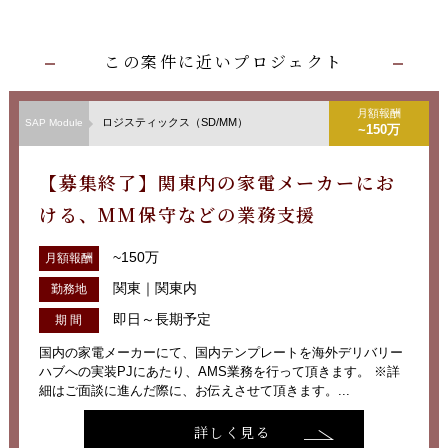
この案件に近いプロジェクト
月額報酬
ロジスティックス（SD/MM）
SAP Module
~150万
【募集終了】関東内の家電メーカーにお
ける、MM保守などの業務支援
~150万
月額報酬
関東｜関東内
勤務地
即日～長期予定
期 間
国内の家電メーカーにて、国内テンプレートを海外デリバリー
ハブへの実装PJにあたり、AMS業務を行って頂きます。 ※詳
細はご面談に進んだ際に、お伝えさせて頂きます。...
詳しく見る