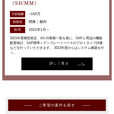
（SD/MM）
~150万
月額報酬
関東｜都内
勤務地
2021年1月～
期 間
2021年度構想策定、AS-IS業務一覧を基に、SAPと周辺の機能
配置検討、SAP標準＋テンプレートベースのプロトタイプ評価
などを行っていただきます。 2022年度からはシステム構築を行
っ...
詳しく見る
ご希望の案件を探す